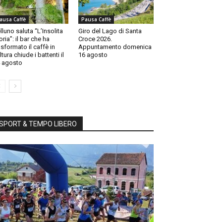
ausa Caffè
Pausa Caffè
lluno saluta “L’Insolita
Giro del Lago di Santa
oria”: il bar che ha
Croce 2026.
asformato il caffè in
Appuntamento domenica
ltura chiude i battenti il
16 agosto
 agosto
SPORT & TEMPO LIBERO