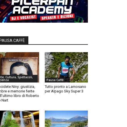
PAUSA CAFFÈ
rte, Cultura, Spettacoli,
cienza
Pausa Caffè
cidete Niny: giustizia,
Tutto pronto a Lamosano
bre e memorie ferite
per Alpago Sky Super 3
ll’ultimo libro di Roberto
 Nart