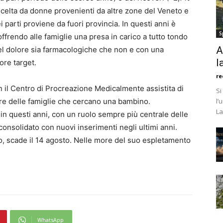
 è scelta da donne provenienti da altre zone del Veneto e
i parti proviene da fuori provincia. In questi anni è
S
 offrendo alle famiglie una presa in carico a tutto tondo
A
l dolore sia farmacologiche che non e con una
l
ore target.
re
on il Centro di Procreazione Medicalmente assistita di
Si
vore delle famiglie che cercano una bambino.
l’
La
in questi anni, con un ruolo sempre più centrale delle
consolidato con nuovi inserimenti negli ultimi anni.
to, scade il 14 agosto. Nelle more del suo espletamento
WhatsApp