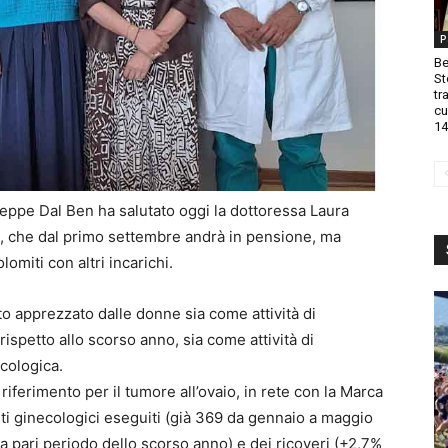
P
Be
St
tr
cu
14
seppe Dal Ben ha salutato oggi la dottoressa Laura
re, che dal primo settembre andrà in pensione, ma
lomiti con altri incarichi.
to apprezzato dalle donne sia come attività di
ispetto allo scorso anno, sia come attività di
ncologica.
di riferimento per il tumore all’ovaio, in rete con la Marca
ti ginecologici eseguiti (già 369 da gennaio a maggio
 pari periodo dello scorso anno) e dei ricoveri (+2,7%