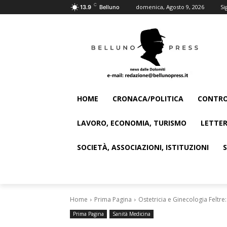
C
domenica, Agosto 9, 2026
Si
13.9
Belluno
HOME
CRONACA/POLITICA
CONTRO
LAVORO, ECONOMIA, TURISMO
LETTER
SOCIETÀ, ASSOCIAZIONI, ISTITUZIONI
Home
Prima Pagina
Ostetricia e Ginecologia Feltre:
Prima Pagina
Sanità Medicina