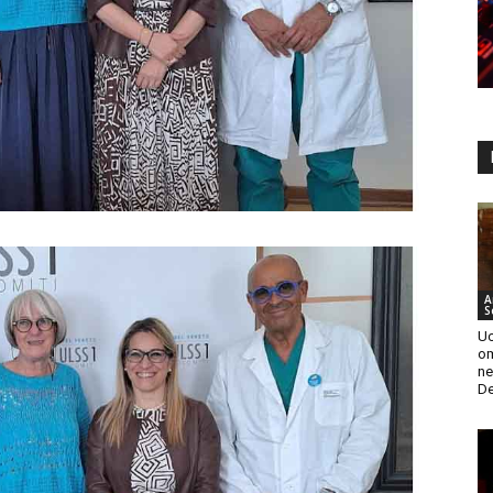
A
S
Uc
om
ne
De