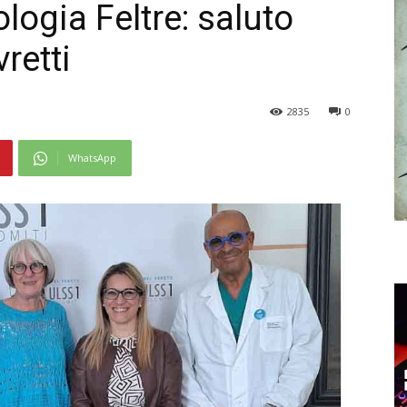
logia Feltre: saluto
retti
2835
0
WhatsApp