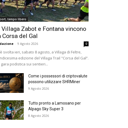
port, tempo libero
 Villaga Zabot e Fontana vincono
a Corsa del Gal
dazione
-
9 Agosto 2026
0
 è svolta ieri, sabato 8 agosto, a Villaga di Feltre,
undicesima edizione del Villaga Trail "Corsa del Gal”.
 gara podistica sui sentieri...
Come i possessori di criptovalute
possono utilizzare SHRMiner
9 Agosto 2026
Tutto pronto a Lamosano per
Alpago Sky Super 3
8 Agosto 2026