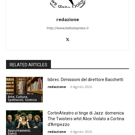
redazione
http://www.bellunopress.it
RELATED ARTICLES
Isbrec. Dimissioni del direttore Bacchetti
redazione
-
6 Agosto 2026
Arte, Cultura,
Spettacoli, Scienza
CortinAteatro si tinge di Jazz: domenica
The Twisters whit Alice Violato a Cortina
d’Ampezzo
Appuntamenti,
redazione
-
6 Agosto 2026
Eventi