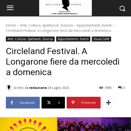
Home
Arte, Cultura, Spettacoli, Scienza
Appuntamenti, Eventi
Circleland Festival. A Longarone fiere da mercoledì a domenica
Arte, Cultura, Spettacoli, Scienza
Appuntamenti, Eventi
Pausa Caffè
Circleland Festival. A
Longarone fiere da mercoledì
a domenica
Scritto da
redazione
24 Luglio 2023
1890
0
Facebook
X
Pinterest