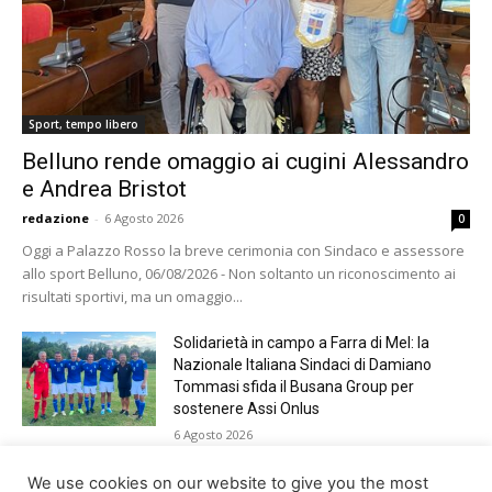
Sport, tempo libero
Belluno rende omaggio ai cugini Alessandro
e Andrea Bristot
redazione
-
6 Agosto 2026
0
Oggi a Palazzo Rosso la breve cerimonia con Sindaco e assessore
allo sport Belluno, 06/08/2026 - Non soltanto un riconoscimento ai
risultati sportivi, ma un omaggio...
Solidarietà in campo a Farra di Mel: la
Nazionale Italiana Sindaci di Damiano
Tommasi sfida il Busana Group per
sostenere Assi Onlus
6 Agosto 2026
Shade, Dolcenera, Merk&Kremont,
We use cookies on our website to give you the most