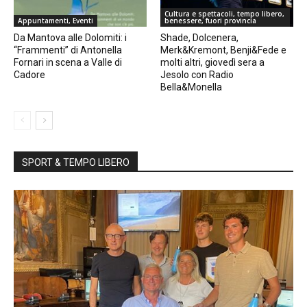
Cultura e spettacoli, tempo libero,
Appuntamenti, Eventi
benessere, fuori provincia
Da Mantova alle Dolomiti: i
Shade, Dolcenera,
“Frammenti” di Antonella
Merk&Kremont, Benji&Fede e
Fornari in scena a Valle di
molti altri, giovedì sera a
Cadore
Jesolo con Radio
Bella&Monella
SPORT & TEMPO LIBERO