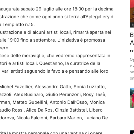
 inaugurata sabato 29 luglio alle ore 18:00 per la decima
ustrazione che come ogni anno si terrà all’Aplegallery di
a Tempietto n.15.
S
ustrazione e di alcuni artisti locali, rimarrà aperta nei
B
lle 19:00 fino a settembre. L’iniziativa è promossa
A
bero.
re
 paese delle meraviglie, che vedremo rappresentata in
Og
ori e artisti locali. Quest’anno, la curatrice della
e 
vari artisti seguendo la favola e pensando alle loro
so
om
 Michel Fuzellier, Alessandro Gatto, Sonia Luzzatto,
azzoli, Alex Businaro, Giulio Peranzoni, Rosy Tesè,
ormen, Matteo Gubellini, Antonio Dall’Osso, Monica
audio Rossi, Alice Da Ros, Cinzia Battistel, Libero
dorova, Nicola Falcioni, Barbara Marion, Luciano De
estita la mostra personale con una ventina di opere,