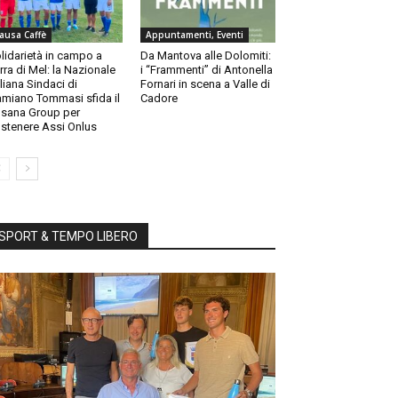
ausa Caffè
Appuntamenti, Eventi
lidarietà in campo a
Da Mantova alle Dolomiti:
rra di Mel: la Nazionale
i “Frammenti” di Antonella
aliana Sindaci di
Fornari in scena a Valle di
miano Tommasi sfida il
Cadore
sana Group per
stenere Assi Onlus
SPORT & TEMPO LIBERO