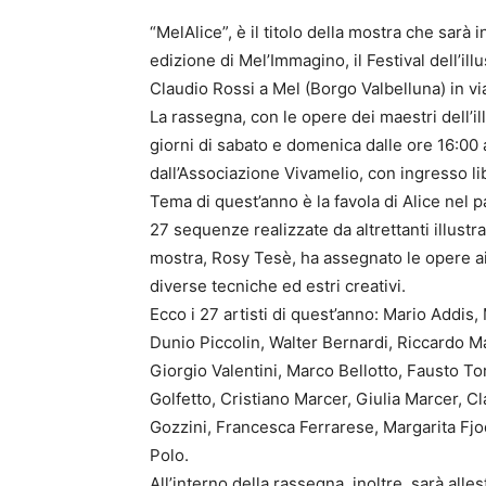
“MelAlice”, è il titolo della mostra che sarà
edizione di Mel’Immagino, il Festival dell’ill
Claudio Rossi a Mel (Borgo Valbelluna) in vi
La rassegna, con le opere dei maestri dell’ill
giorni di sabato e domenica dalle ore 16:00 a
dall’Associazione Vivamelio, con ingresso li
Tema di quest’anno è la favola di Alice nel
27 sequenze realizzate da altrettanti illustrat
mostra, Rosy Tesè, ha assegnato le opere ai 
diverse tecniche ed estri creativi.
Ecco i 27 artisti di quest’anno: Mario Addis,
Dunio Piccolin, Walter Bernardi, Riccardo M
Giorgio Valentini, Marco Bellotto, Fausto T
Golfetto, Cristiano Marcer, Giulia Marcer, Cl
Gozzini, Francesca Ferrarese, Margarita Fjo
Polo.
All’interno della rassegna, inoltre, sarà all