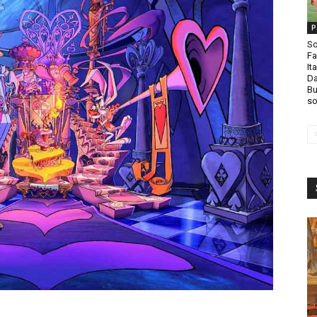
P
So
Fa
It
Da
Bu
so