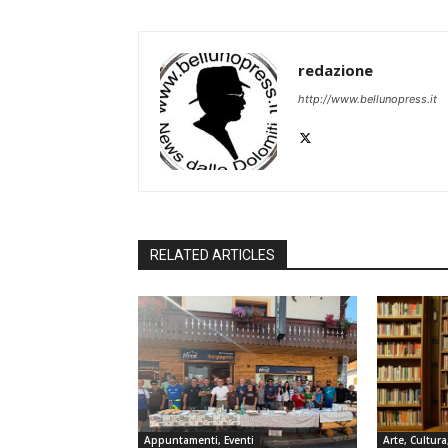
redazione
http://www.bellunopress.it
RELATED ARTICLES
Appuntamenti, Eventi
Arte, Cultura