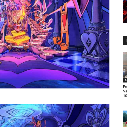
A
Fe
Va
10