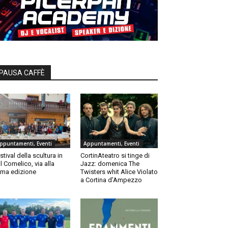
PAUSA CAFFÈ
ppuntamenti, Eventi
Appuntamenti, Eventi
stival della scultura in
CortinAteatro si tinge di
l Comelico, via alla
Jazz: domenica The
ma edizione
Twisters whit Alice Violato
a Cortina d’Ampezzo