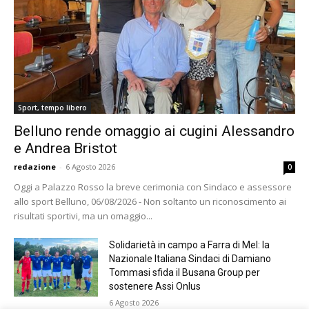
Sport, tempo libero
Belluno rende omaggio ai cugini Alessandro
e Andrea Bristot
redazione
-
6 Agosto 2026
0
Oggi a Palazzo Rosso la breve cerimonia con Sindaco e assessore
allo sport Belluno, 06/08/2026 - Non soltanto un riconoscimento ai
risultati sportivi, ma un omaggio...
Solidarietà in campo a Farra di Mel: la
Nazionale Italiana Sindaci di Damiano
Tommasi sfida il Busana Group per
sostenere Assi Onlus
6 Agosto 2026