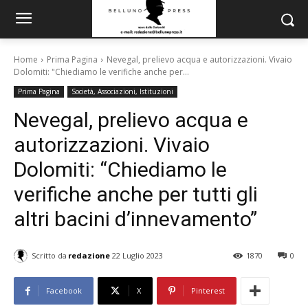
Home
Prima Pagina
Nevegal, prelievo acqua e autorizzazioni. Vivaio
Dolomiti: "Chiediamo le verifiche anche per...
Prima Pagina
Società, Associazioni, Istituzioni
Nevegal, prelievo acqua e
autorizzazioni. Vivaio
Dolomiti: “Chiediamo le
verifiche anche per tutti gli
altri bacini d’innevamento”
Scritto da
redazione
22 Luglio 2023
1870
0
Facebook
X
Pinterest