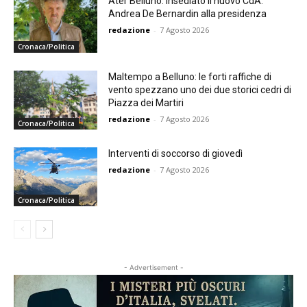
Ater Belluno: insediato il nuovo CdA.
Andrea De Bernardin alla presidenza
redazione
-
7 Agosto 2026
Cronaca/Politica
Maltempo a Belluno: le forti raffiche di
vento spezzano uno dei due storici cedri di
Piazza dei Martiri
redazione
-
7 Agosto 2026
Cronaca/Politica
Interventi di soccorso di giovedì
redazione
-
7 Agosto 2026
Cronaca/Politica
- Advertisement -