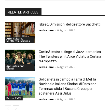
RELATED ARTICLES
Isbrec. Dimissioni del direttore Bacchetti
redazione
-
6 Agosto 2026
Arte, Cultura,
Spettacoli, Scienza
CortinAteatro si tinge di Jazz: domenica
The Twisters whit Alice Violato a Cortina
d’Ampezzo
Appuntamenti,
redazione
-
6 Agosto 2026
Eventi
Solidarietà in campo a Farra di Mel: la
Nazionale Italiana Sindaci di Damiano
Tommasi sfida il Busana Group per
sostenere Assi Onlus
Pausa Caffè
redazione
-
6 Agosto 2026