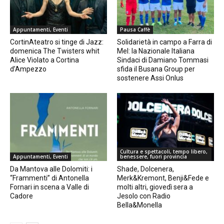
Appuntamenti, Eventi
Pausa Caffè
CortinAteatro si tinge di Jazz:
Solidarietà in campo a Farra di
domenica The Twisters whit
Mel: la Nazionale Italiana
Alice Violato a Cortina
Sindaci di Damiano Tommasi
d’Ampezzo
sfida il Busana Group per
sostenere Assi Onlus
Cultura e spettacoli, tempo libero,
Appuntamenti, Eventi
benessere, fuori provincia
Da Mantova alle Dolomiti: i
Shade, Dolcenera,
“Frammenti” di Antonella
Merk&Kremont, Benji&Fede e
Fornari in scena a Valle di
molti altri, giovedì sera a
Cadore
Jesolo con Radio
Bella&Monella