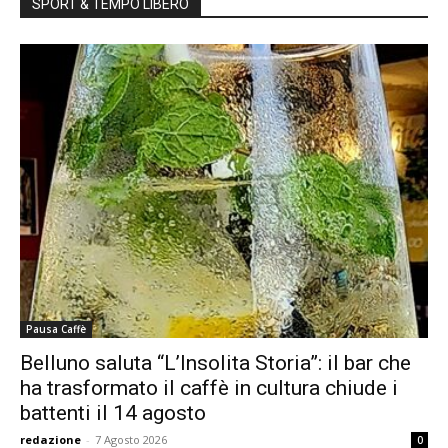
SPORT & TEMPO LIBERO
Pausa Caffè
Belluno saluta “L’Insolita Storia”: il bar che
ha trasformato il caffè in cultura chiude i
battenti il 14 agosto
redazione
-
7 Agosto 2026
0