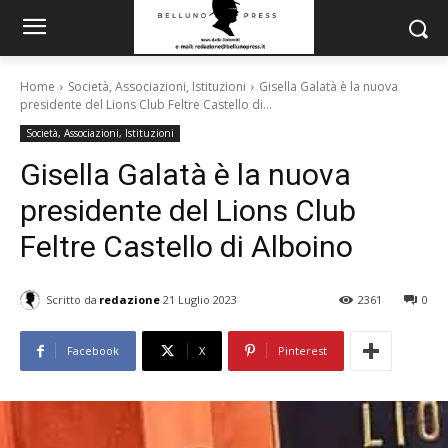
Home
Società, Associazioni, Istituzioni
Gisella Galatà è la nuova
presidente del Lions Club Feltre Castello di...
Società, Associazioni, Istituzioni
Gisella Galatà è la nuova
presidente del Lions Club
Feltre Castello di Alboino
Scritto da
redazione
21 Luglio 2023
2361
0
Facebook
X
Pinterest