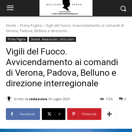
Home
Prima Pagina
Vigili del Fuoco. Avvicendamento ai comandi di
Verona, Padova, Belluno e direzione...
Prima Pagina
Società, Associazioni, Istituzioni
Vigili del Fuoco.
Avvicendamento ai comandi
di Verona, Padova, Belluno e
direzione interregionale
Scritto da
redazione
19 Luglio 2023
1726
0
Facebook
X
Pinterest