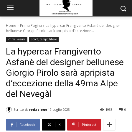
Home
Prima Pagina
La hypercar Frangivento Asfanè del designer
bellunese Giorgio Pirolo sarà apripista d’eccezione...
Prima Pagina
Sport, tempo libero
La hypercar Frangivento
Asfanè del designer bellunese
Giorgio Pirolo sarà apripista
d’eccezione della 49ma Alpe
del Nevegàl
Scritto da
redazione
19 Luglio 2023
1933
0
Facebook
X
Pinterest