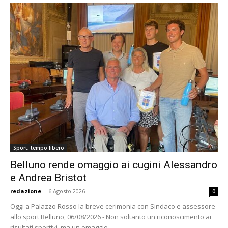
Sport, tempo libero
Belluno rende omaggio ai cugini Alessandro
e Andrea Bristot
redazione
-
6 Agosto 2026
0
Oggi a Palazzo Rosso la breve cerimonia con Sindaco e assessore
allo sport Belluno, 06/08/2026 - Non soltanto un riconoscimento ai
risultati sportivi, ma un omaggio...