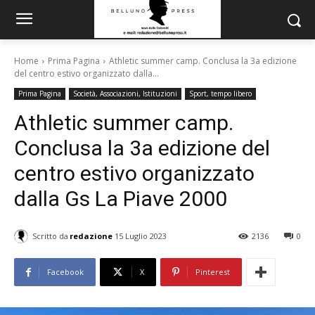
Home
Prima Pagina
Athletic summer camp. Conclusa la 3a edizione
del centro estivo organizzato dalla...
Prima Pagina
Società, Associazioni, Istituzioni
Sport, tempo libero
Athletic summer camp.
Conclusa la 3a edizione del
centro estivo organizzato
dalla Gs La Piave 2000
Scritto da
redazione
15 Luglio 2023
2136
0
Facebook
X
Pinterest