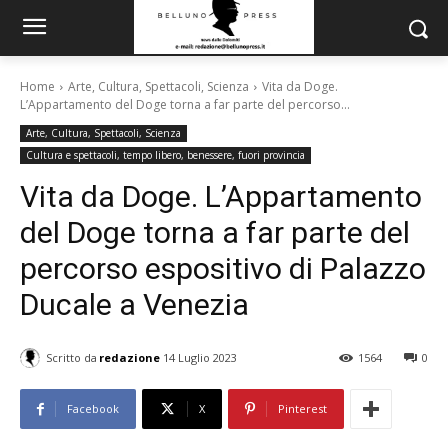
Home
Arte, Cultura, Spettacoli, Scienza
Vita da Doge.
L’Appartamento del Doge torna a far parte del percorso...
Arte, Cultura, Spettacoli, Scienza
Cultura e spettacoli, tempo libero, benessere, fuori provincia
Vita da Doge. L’Appartamento
del Doge torna a far parte del
percorso espositivo di Palazzo
Ducale a Venezia
Scritto da
redazione
14 Luglio 2023
1564
0
Facebook
X
Pinterest