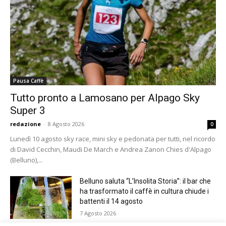
Pausa Caffè
Tutto pronto a Lamosano per Alpago Sky
Super 3
redazione
-
8 Agosto 2026
0
Lunedì 10 agosto sky race, mini sky e pedonata per tutti, nel ricordo
di David Cecchin, Maudi De March e Andrea Zanon Chies d'Alpago
(Belluno),...
Belluno saluta “L’Insolita Storia”: il bar che
ha trasformato il caffè in cultura chiude i
battenti il 14 agosto
7 Agosto 2026