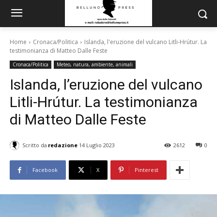
Home
Cronaca/Politica
Islanda, l'eruzione del vulcano Litli-Hrútur. La
testimonianza di Matteo Dalle Feste
Cronaca/Politica
Meteo, natura, ambiente, animali
Islanda, l’eruzione del vulcano
Litli-Hrútur. La testimonianza
di Matteo Dalle Feste
Scritto da
redazione
14 Luglio 2023
2612
0
Facebook
X
Pinterest