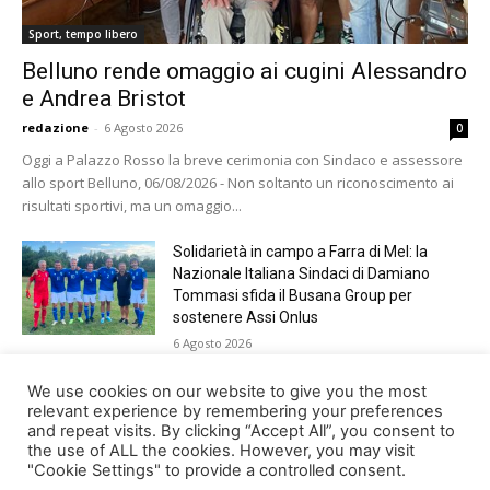
Sport, tempo libero
Belluno rende omaggio ai cugini Alessandro
e Andrea Bristot
redazione
-
6 Agosto 2026
0
Oggi a Palazzo Rosso la breve cerimonia con Sindaco e assessore
allo sport Belluno, 06/08/2026 - Non soltanto un riconoscimento ai
risultati sportivi, ma un omaggio...
Solidarietà in campo a Farra di Mel: la
Nazionale Italiana Sindaci di Damiano
Tommasi sfida il Busana Group per
sostenere Assi Onlus
6 Agosto 2026
Shade, Dolcenera, Merk&Kremont,
We use cookies on our website to give you the most
Benji&Fede e molti altri, giovedì sera a
relevant experience by remembering your preferences
and repeat visits. By clicking “Accept All”, you consent to
Jesolo con Radio Bella&Monella
the use of ALL the cookies. However, you may visit
5 Agosto 2026
"Cookie Settings" to provide a controlled consent.