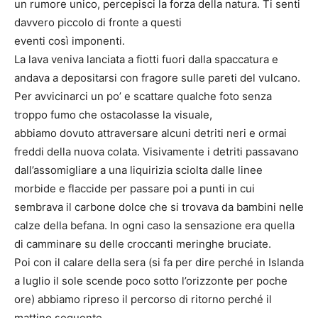
un rumore unico, percepisci la forza della natura. Ti senti
davvero piccolo di fronte a questi
eventi così imponenti.
La lava veniva lanciata a fiotti fuori dalla spaccatura e
andava a depositarsi con fragore sulle pareti del vulcano.
Per avvicinarci un po’ e scattare qualche foto senza
troppo fumo che ostacolasse la visuale,
abbiamo dovuto attraversare alcuni detriti neri e ormai
freddi della nuova colata. Visivamente i detriti passavano
dall’assomigliare a una liquirizia sciolta dalle linee
morbide e flaccide per passare poi a punti in cui
sembrava il carbone dolce che si trovava da bambini nelle
calze della befana. In ogni caso la sensazione era quella
di camminare su delle croccanti meringhe bruciate.
Poi con il calare della sera (si fa per dire perché in Islanda
a luglio il sole scende poco sotto l’orizzonte per poche
ore) abbiamo ripreso il percorso di ritorno perché il
mattino seguente