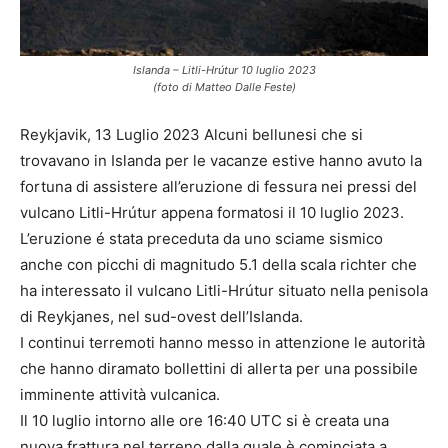
Islanda – Litli-Hrútur 10 luglio 2023
(foto di Matteo Dalle Feste)
Reykjavik, 13 Luglio 2023 Alcuni bellunesi che si
trovavano in Islanda per le vacanze estive hanno avuto la
fortuna di assistere all’eruzione di fessura nei pressi del
vulcano Litli-Hrútur appena formatosi il 10 luglio 2023.
L’eruzione é stata preceduta da uno sciame sismico
anche con picchi di magnitudo 5.1 della scala richter che
ha interessato il vulcano Litli-Hrútur situato nella penisola
di Reykjanes, nel sud-ovest dell’Islanda.
I continui terremoti hanno messo in attenzione le autorità
che hanno diramato bollettini di allerta per una possibile
imminente attività vulcanica.
Il 10 luglio intorno alle ore 16:40 UTC si è creata una
nuova frattura nel terreno dalla quale è cominciata a