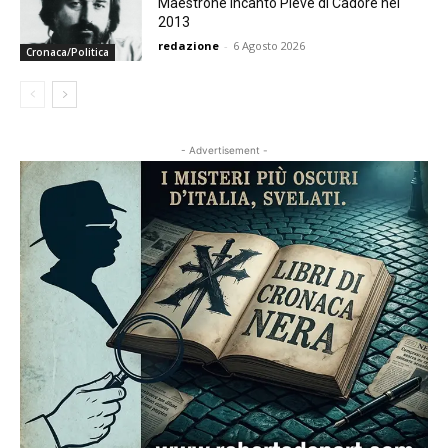
Maestrone incantò Pieve di Cadore nel
2013
redazione
-
6 Agosto 2026
Cronaca/Politica
- Advertisement -