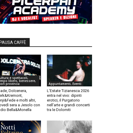
PAUSA CAFFÈ
ultura e spettacoli,
empo libero, benessere,
uori provincia
Appuntamenti, Eventi
ade, Dolcenera,
L’Estate Tizianesca 2026
rk&Kremont,
entra nel vivo: dipinti
nji&Fede e molti altri,
erotici, il Purgatorio
ovedì sera a Jesolo con
nell’arte e grandi concerti
dio Bella&Monella
tra le Dolomiti