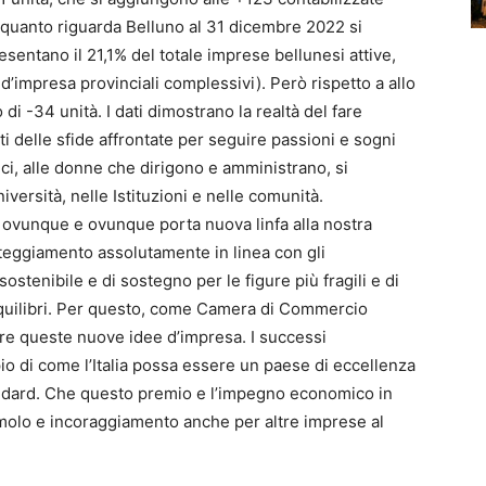
 quanto riguarda Belluno al 31 dicembre 2022 si
entano il 21,1% del totale imprese bellunesi attive,
 d’impresa provinciali complessivi). Però rispetto a allo
i -34 unità. I dati dimostrano la realtà del fare
i delle sfide affrontate per seguire passioni e sogni
ici, alle donne che dirigono e amministrano, si
iversità, nelle Istituzioni e nelle comunità.
a ovunque e ovunque porta nuova linfa alla nostra
tteggiamento assolutamente in linea con gli
stenibile e di sostegno per le figure più fragili e di
 equilibri. Per questo, come Camera di Commercio
e queste nuove idee d’impresa. I successi
o di come l’Italia possa essere un paese di eccellenza
tandard. Che questo premio e l’impegno economico in
imolo e incoraggiamento anche per altre imprese al