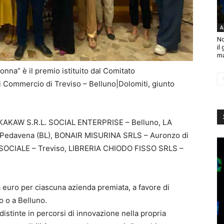
A
No
il
ma
onna” è il premio istituito dal Comitato
i Commercio di Treviso – Belluno|Dolomiti, giunto
NA KAKAW S.R.L. SOCIAL ENTERPRISE – Belluno, LA
edavena (BL), BONAIR MISURINA SRLS – Auronzo di
SOCIALE – Treviso, LIBRERIA CHIODO FISSO SRLS –
a euro per ciascuna azienda premiata, a favore di
o o a Belluno.
istinte in percorsi di innovazione nella propria