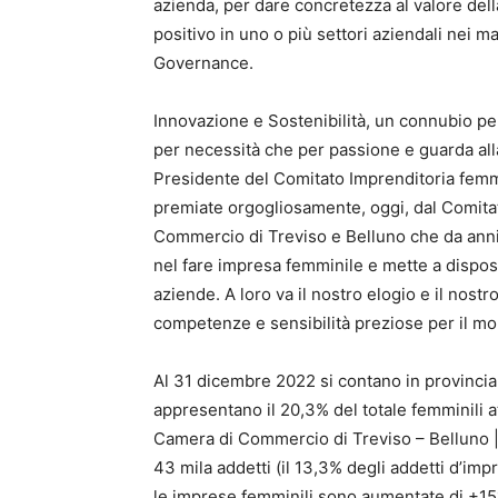
azienda, per dare concretezza al valore del
positivo in uno o più settori aziendali nei m
Governance.
Innovazione e Sostenibilità, un connubio pe
per necessità che per passione e guarda all
Presidente del Comitato Imprenditoria fem
premiate orgogliosamente, oggi, dal Comitat
Commercio di Treviso e Belluno che da anni
nel fare impresa femminile e mette a dispos
aziende. A loro va il nostro elogio e il nostr
competenze e sensibilità preziose per il mon
Al 31 dicembre 2022 si contano in provincia
appresentano il 20,3% del totale femminili a
Camera di Commercio di Treviso – Belluno |
43 mila addetti (il 13,3% degli addetti d’im
le imprese femminili sono aumentate di +151