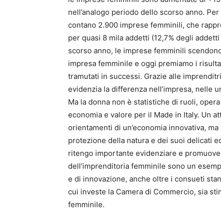
nell’analogo periodo dello scorso anno. Per
contano 2.900 imprese femminili, che rappres
per quasi 8 mila addetti (12,7% degli addetti
scorso anno, le imprese femminili scendono d
impresa femminile e oggi premiamo i risultat
tramutati in successi. Grazie alle imprenditr
evidenzia la differenza nell’impresa, nelle un
Ma la donna non è statistiche di ruoli, oper
economia e valore per il Made in Italy. Un a
orientamenti di un’economia innovativa, ma so
protezione della natura e dei suoi delicati
ritengo importante evidenziare e promuover
dell’imprenditoria femminile sono un esempi
e di innovazione, anche oltre i consueti s
cui investe la Camera di Commercio, sia st
femminile.