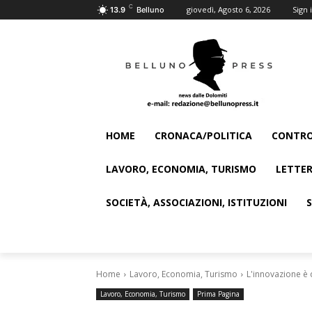
C
giovedì, Agosto 6, 2026
Sign i
13.9
Belluno
HOME
CRONACA/POLITICA
CONTRO
LAVORO, ECONOMIA, TURISMO
LETTER
SOCIETÀ, ASSOCIAZIONI, ISTITUZIONI
Home
Lavoro, Economia, Turismo
L'innovazione è
Lavoro, Economia, Turismo
Prima Pagina