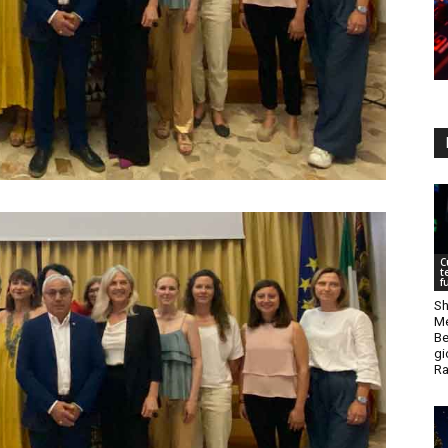
C
t
f
Sh
Me
Be
gi
Ra