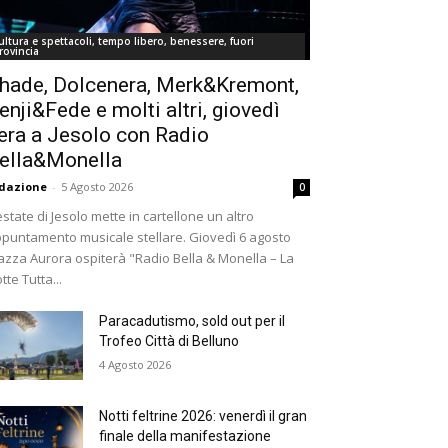
ultura e spettacoli, tempo libero, benessere, fuori
rovincia
hade, Dolcenera, Merk&Kremont,
enji&Fede e molti altri, giovedì
era a Jesolo con Radio
ella&Monella
dazione
-
5 Agosto 2026
0
estate di Jesolo mette in cartellone un altro
puntamento musicale stellare. Giovedì 6 agosto
azza Aurora ospiterà "Radio Bella & Monella – La
tte Tutta...
Paracadutismo, sold out per il
Trofeo Città di Belluno
4 Agosto 2026
Notti feltrine 2026: venerdì il gran
finale della manifestazione