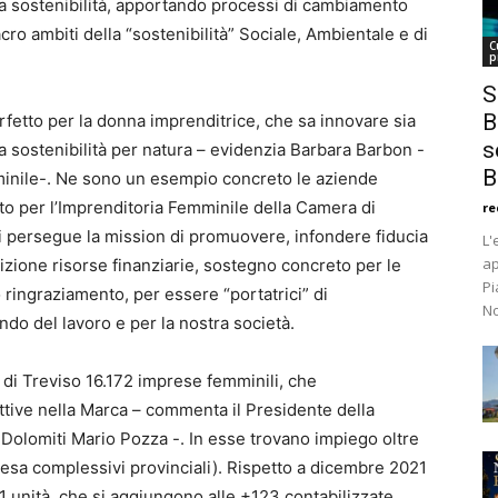
la sostenibilità, apportando processi di cambiamento
acro ambiti della “sostenibilità” Sociale, Ambientale e di
C
p
S
B
rfetto per la donna imprenditrice, che sa innovare sia
s
a sostenibilità per natura – evidenzia Barbara Barbon -
B
minile-. Ne sono un esempio concreto le aziende
o per l’Imprenditoria Femminile della Camera di
re
 persegue la mission di promuovere, infondere fiducia
L'
ap
izione risorse finanziarie, sostegno concreto per le
Pi
o ringraziamento, per essere “portatrici” di
No
do del lavoro e per la nostra società.
 di Treviso 16.172 imprese femminili, che
ttive nella Marca – commenta il Presidente della
Dolomiti Mario Pozza -. In esse trovano impiego oltre
presa complessivi provinciali). Rispetto a dicembre 2021
 unità, che si aggiungono alle +123 contabilizzate