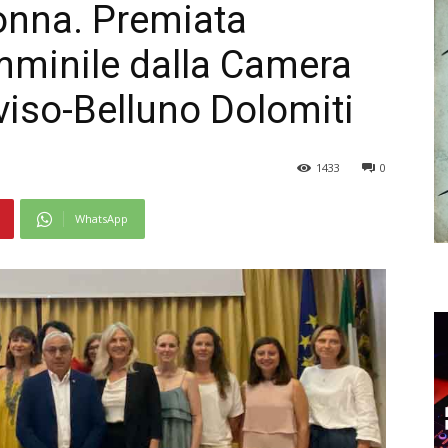
onna. Premiata
emminile dalla Camera
iso-Belluno Dolomiti
1433
0
WhatsApp