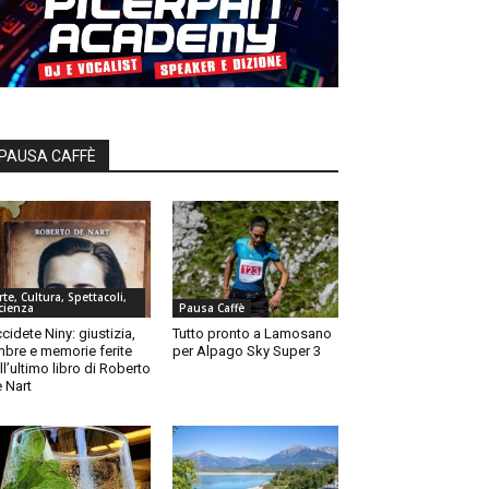
PAUSA CAFFÈ
rte, Cultura, Spettacoli,
cienza
Pausa Caffè
cidete Niny: giustizia,
Tutto pronto a Lamosano
bre e memorie ferite
per Alpago Sky Super 3
ll’ultimo libro di Roberto
 Nart