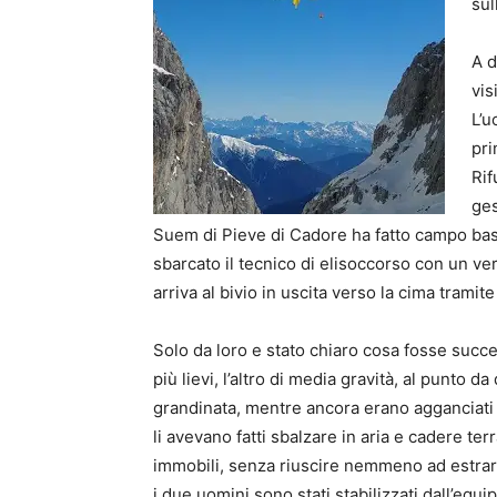
sul
A d
vis
L’u
pri
Rif
ges
Suem di Pieve di Cadore ha fatto campo base 
sbarcato il tecnico di elisoccorso con un ver
arriva al bivio in uscita verso la cima tramite
Solo da loro e stato chiaro cosa fosse succ
più lievi, l’altro di media gravità, al punto 
grandinata, mentre ancora erano agganciati 
li avevano fatti sbalzare in aria e cadere terr
immobili, senza riuscire nemmeno ad estrarre 
i due uomini sono stati stabilizzati dall’equi