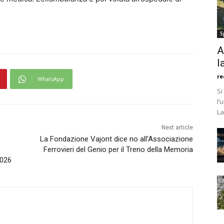
S
A
l
re
WhatsApp
Si
l’
La
Next article
La Fondazione Vajont dice no all’Associazione
Ferrovieri del Genio per il Treno della Memoria
2026