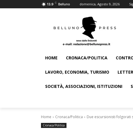
C
domenica, Agosto 9, 2026
Si
13.9
Belluno
HOME
CRONACA/POLITICA
CONTRO
LAVORO, ECONOMIA, TURISMO
LETTER
SOCIETÀ, ASSOCIAZIONI, ISTITUZIONI
Home
Cronaca/Politica
Due escursionisti folgorati s
Cronaca/Politica