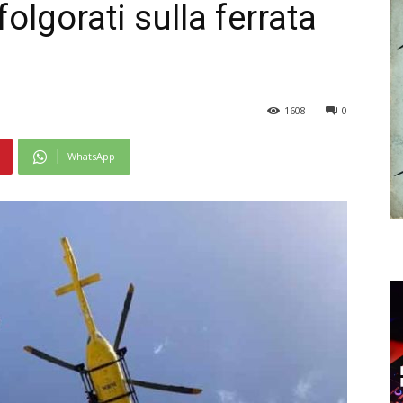
olgorati sulla ferrata
1608
0
WhatsApp