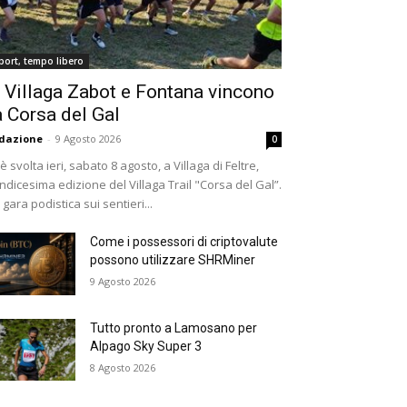
port, tempo libero
 Villaga Zabot e Fontana vincono
a Corsa del Gal
dazione
-
9 Agosto 2026
0
 è svolta ieri, sabato 8 agosto, a Villaga di Feltre,
undicesima edizione del Villaga Trail "Corsa del Gal”.
 gara podistica sui sentieri...
Come i possessori di criptovalute
possono utilizzare SHRMiner
9 Agosto 2026
Tutto pronto a Lamosano per
Alpago Sky Super 3
8 Agosto 2026