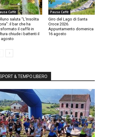
ausa Caffè
Pausa Caffè
lluno saluta “L’Insolita
Giro del Lago di Santa
oria”: il bar che ha
Croce 2026.
asformato il caffè in
Appuntamento domenica
ltura chiude i battenti il
16 agosto
 agosto
SPORT & TEMPO LIBERO