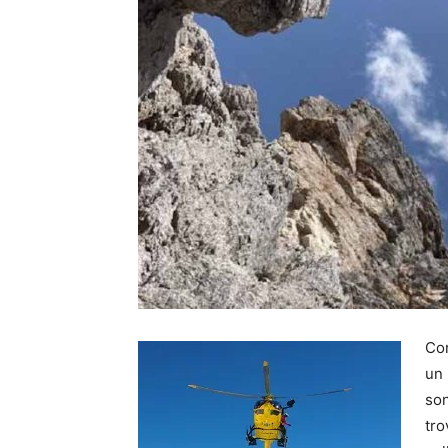
Cor
un 
son
tro