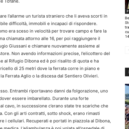
le Tofane.
P
are l’allarme un turista straniero che li aveva scorti in
Be
St
ibile difficoltà, immobili e incapaci di rispondere.
tr
omo era sceso in velocità per trovare campo e fare la
cu
14
ma chiamata attorno alle 16, per poi raggiungere il
ugio Giussani e chiamare nuovamente assieme al
tore. Non avendo informazioni precise, l’elicottero del
al Rifugio Dibona ed è poi risalito di quota e ha
ricello di 25 metri dove la ferrata corre in piano e
 la Ferrata Aglio o la discesa dal Sentiero Olivieri.
esso. Entrambi riportavano danni da folgorazione, uno
da dover essere imbarellato. Durante una forte
al cavo, in successione c’erano state tre scariche che
a. Con gli arti contratti, sotto shock, erano rimasti
i cellulari. Recuperati e portati in piazzola al Dibona,
pe medica. L’eliambulanza è poi volata all’ospedale di