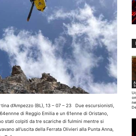
A
S
Uc
om
ne
tina d’Ampezzo (BL), 13 – 07 – 23 Due escursionisti,
De
64ennne di Reggio Emilia e un 61enne di Oristano,
o stati colpiti da tre scariche di fulmini mentre si
vavano all’uscita della Ferrata Olivieri alla Punta Anna,