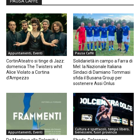
PAUSA CAFFÈ
Appuntamenti, Eventi
Pausa Caffè
CortinAteatro si tinge di Jazz:
Solidarietà in campo a Farra di
domenica The Twisters whit
Mel: la Nazionale Italiana
Alice Violato a Cortina
Sindaci di Damiano Tommasi
d’Ampezzo
sfida il Busana Group per
sostenere Assi Onlus
Cultura e spettacoli, tempo libero,
Appuntamenti, Eventi
benessere, fuori provincia