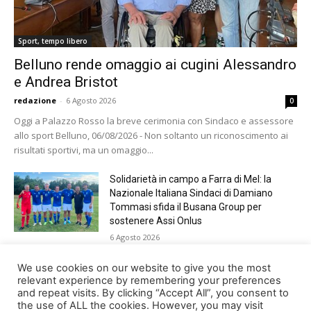
Sport, tempo libero
Belluno rende omaggio ai cugini Alessandro
e Andrea Bristot
redazione
-
6 Agosto 2026
0
Oggi a Palazzo Rosso la breve cerimonia con Sindaco e assessore
allo sport Belluno, 06/08/2026 - Non soltanto un riconoscimento ai
risultati sportivi, ma un omaggio...
Solidarietà in campo a Farra di Mel: la
Nazionale Italiana Sindaci di Damiano
Tommasi sfida il Busana Group per
sostenere Assi Onlus
6 Agosto 2026
Shade, Dolcenera, Merk&Kremont,
We use cookies on our website to give you the most
Benji&Fede e molti altri, giovedì sera a
relevant experience by remembering your preferences
and repeat visits. By clicking “Accept All”, you consent to
Jesolo con Radio Bella&Monella
the use of ALL the cookies. However, you may visit
5 Agosto 2026