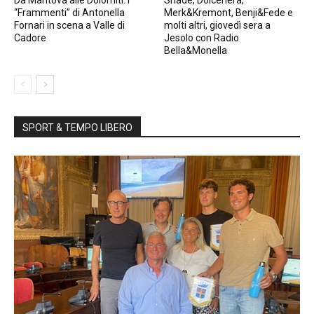
Da Mantova alle Dolomiti: i
Shade, Dolcenera,
“Frammenti” di Antonella
Merk&Kremont, Benji&Fede e
Fornari in scena a Valle di
molti altri, giovedì sera a
Cadore
Jesolo con Radio
Bella&Monella
SPORT & TEMPO LIBERO