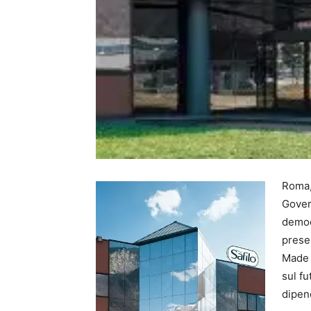
Roma, 
Govern
democ
prese
Made i
sul fu
dipen