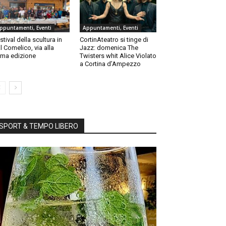
ppuntamenti, Eventi
Appuntamenti, Eventi
stival della scultura in
CortinAteatro si tinge di
l Comelico, via alla
Jazz: domenica The
ma edizione
Twisters whit Alice Violato
a Cortina d’Ampezzo
SPORT & TEMPO LIBERO