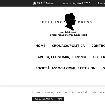
C
sabato, Agosto 8, 2026
Sign i
13.9
Belluno
HOME
CRONACA/POLITICA
CONTRO
LAVORO, ECONOMIA, TURISMO
LETTER
SOCIETÀ, ASSOCIAZIONI, ISTITUZIONI
Home
Lavoro, Economia, Turismo
Safilo. Interroga
Lavoro, Economia, Turismo