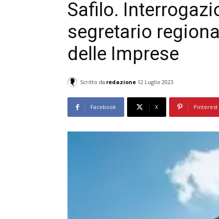
Safilo. Interrogaz
segretario regiona
delle Imprese
Scritto da
redazione
12 Luglio 2023
Facebook
X
Pinterest