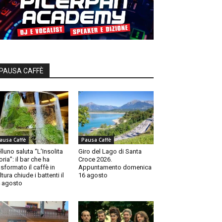
PAUSA CAFFÈ
ausa Caffè
Pausa Caffè
lluno saluta “L’Insolita
Giro del Lago di Santa
oria”: il bar che ha
Croce 2026.
asformato il caffè in
Appuntamento domenica
ltura chiude i battenti il
16 agosto
 agosto