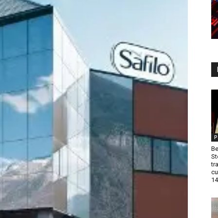
P
Be
St
tr
cu
14