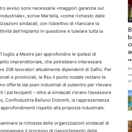
tro avviso sono necessarie «maggiori garanzie sul
industriale», scrive Martella, «come richiesto dalle
P
zzazioni sindacali, con l’obiettivo di rilanciare la
B
tività dell’impianto in questione e tutelare tutta la
b
c
a
11 luglio a Mestre per approfondire le ipotesi di
re
getto imprenditoriale, che potrebbero interessare
Be
ere 208 lavoratori attualmente dipendenti di Safilo. Per
ne
onali e provinciali, le Rsu il punto nodale restano le
an
o offerte dai piani industriali di subentro per rilevare
ti i partecipanti – oltre ai sindacati c’erano l’assessore
lo, Confindustria Belluno Dolomiti, la rappresentanza
 approfondimenti rispetto alla proposta industriale.
aminare la richiesta delle organizzazioni sindacali di
ccompagnare il processo di riassorbimento delle