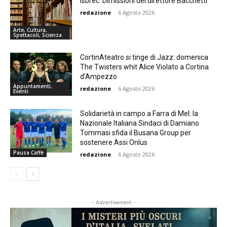
Isbrec. Dimissioni del direttore Bacchetti
redazione
-
6 Agosto 2026
Arte, Cultura,
Spettacoli, Scienza
CortinAteatro si tinge di Jazz: domenica
The Twisters whit Alice Violato a Cortina
d’Ampezzo
Appuntamenti,
redazione
-
6 Agosto 2026
Eventi
Solidarietà in campo a Farra di Mel: la
Nazionale Italiana Sindaci di Damiano
Tommasi sfida il Busana Group per
sostenere Assi Onlus
Pausa Caffè
redazione
-
6 Agosto 2026
- Advertisement -