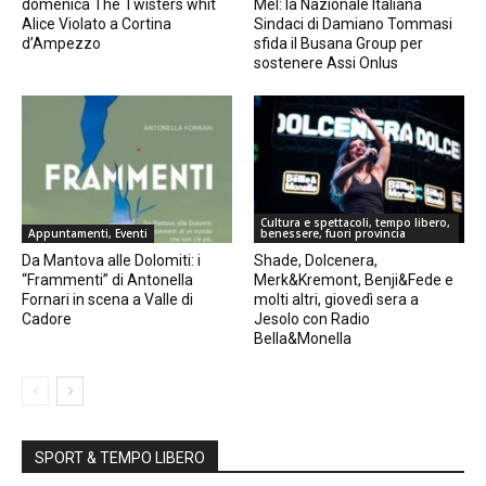
domenica The Twisters whit
Mel: la Nazionale Italiana
Alice Violato a Cortina
Sindaci di Damiano Tommasi
d’Ampezzo
sfida il Busana Group per
sostenere Assi Onlus
Cultura e spettacoli, tempo libero,
Appuntamenti, Eventi
benessere, fuori provincia
Da Mantova alle Dolomiti: i
Shade, Dolcenera,
“Frammenti” di Antonella
Merk&Kremont, Benji&Fede e
Fornari in scena a Valle di
molti altri, giovedì sera a
Cadore
Jesolo con Radio
Bella&Monella
SPORT & TEMPO LIBERO