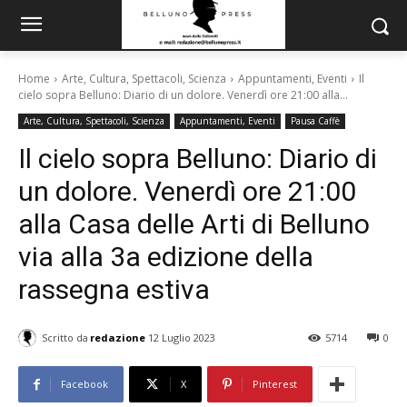
Home
Arte, Cultura, Spettacoli, Scienza
Appuntamenti, Eventi
Il
cielo sopra Belluno: Diario di un dolore. Venerdì ore 21:00 alla...
Arte, Cultura, Spettacoli, Scienza
Appuntamenti, Eventi
Pausa Caffè
Il cielo sopra Belluno: Diario di
un dolore. Venerdì ore 21:00
alla Casa delle Arti di Belluno
via alla 3a edizione della
rassegna estiva
Scritto da
redazione
12 Luglio 2023
5714
0
Facebook
X
Pinterest