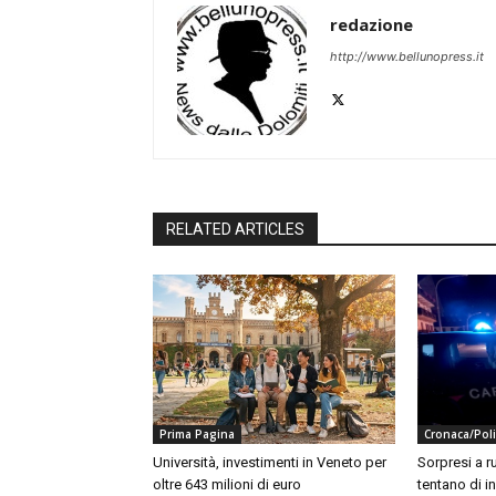
redazione
http://www.bellunopress.it
RELATED ARTICLES
Prima Pagina
Cronaca/Poli
Università, investimenti in Veneto per
Sorpresi a ru
oltre 643 milioni di euro
tentano di in