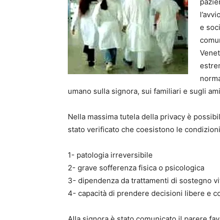
pazie
l’avvi
e soc
comun
Venet
estrem
norma
umano sulla signora, sui familiari e sugli ami
Nella massima tutela della privacy è possibi
stato verificato che coesistono le condizioni 
1- patologia irreversibile
2- grave sofferenza fisica o psicologica
3- dipendenza da trattamenti di sostegno vi
4- capacità di prendere decisioni libere e c
Alla signora è stato comunicato il parere 