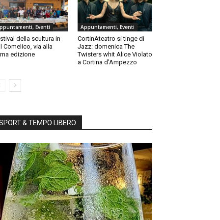
ppuntamenti, Eventi
Appuntamenti, Eventi
stival della scultura in
CortinAteatro si tinge di
l Comelico, via alla
Jazz: domenica The
ma edizione
Twisters whit Alice Violato
a Cortina d’Ampezzo
SPORT & TEMPO LIBERO