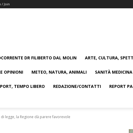
n / Join
CORRENTE DR FILIBERTO DAL MOLIN
ARTE, CULTURA, SPETT
E OPINIONI
METEO, NATURA, ANIMALI
SANITÀ MEDICINA
SPORT, TEMPO LIBERO
REDAZIONE/CONTATTI
REPORT PAG
ni di legge, la Regione dà parere favorevole