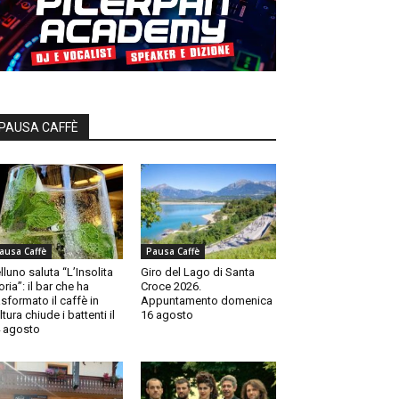
PAUSA CAFFÈ
ausa Caffè
Pausa Caffè
lluno saluta “L’Insolita
Giro del Lago di Santa
oria”: il bar che ha
Croce 2026.
asformato il caffè in
Appuntamento domenica
ltura chiude i battenti il
16 agosto
 agosto