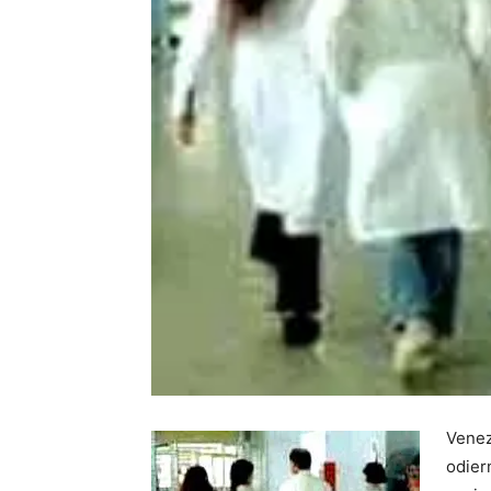
Venez
odier