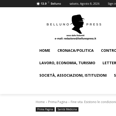
C
sabato, Agosto 8, 2026
Sign i
13.9
Belluno
HOME
CRONACA/POLITICA
CONTRO
LAVORO, ECONOMIA, TURISMO
LETTER
SOCIETÀ, ASSOCIAZIONI, ISTITUZIONI
Home
Prima Pagina
Fine vita. Esistono le condizio
Prima Pagina
Sanità Medicina