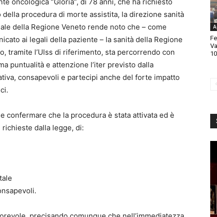
nte oncologica “Gloria”, di 78 anni, che ha richiesto
o della procedura di morte assistita, la direzione sanità
iale della Regione Veneto rende noto che – come
A
Fe
icato ai legali della paziente – la sanità della Regione
Va
o, tramite l’Ulss di riferimento, sta percorrendo con
10
a puntualità e attenzione l’iter previsto dalla
tiva, consapevoli e partecipi anche del forte impatto
ci.
le confermare che la procedura è stata attivata ed è
richieste dalla legge, di:
tale
onsapevoli.
favorevole, precisando comunque che nell’immediatezza