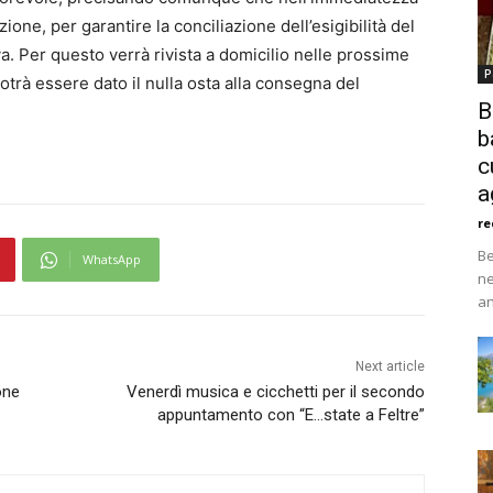
ione, per garantire la conciliazione dell’esigibilità del
iva. Per questo verrà rivista a domicilio nelle prossime
P
potrà essere dato il nulla osta alla consegna del
B
b
c
a
re
Be
WhatsApp
ne
an
Next article
one
Venerdì musica e cicchetti per il secondo
appuntamento con “E…state a Feltre”