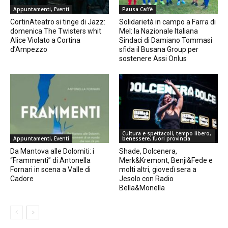
Appuntamenti, Eventi
Pausa Caffè
CortinAteatro si tinge di Jazz:
Solidarietà in campo a Farra di
domenica The Twisters whit
Mel: la Nazionale Italiana
Alice Violato a Cortina
Sindaci di Damiano Tommasi
d’Ampezzo
sfida il Busana Group per
sostenere Assi Onlus
Cultura e spettacoli, tempo libero,
Appuntamenti, Eventi
benessere, fuori provincia
Da Mantova alle Dolomiti: i
Shade, Dolcenera,
“Frammenti” di Antonella
Merk&Kremont, Benji&Fede e
Fornari in scena a Valle di
molti altri, giovedì sera a
Cadore
Jesolo con Radio
Bella&Monella