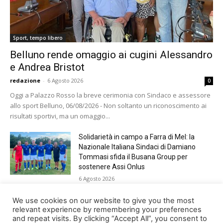
Sport, tempo libero
Belluno rende omaggio ai cugini Alessandro
e Andrea Bristot
redazione
-
6 Agosto 2026
0
Oggi a Palazzo Rosso la breve cerimonia con Sindaco e assessore
allo sport Belluno, 06/08/2026 - Non soltanto un riconoscimento ai
risultati sportivi, ma un omaggio...
Solidarietà in campo a Farra di Mel: la
Nazionale Italiana Sindaci di Damiano
Tommasi sfida il Busana Group per
sostenere Assi Onlus
6 Agosto 2026
Shade, Dolcenera, Merk&Kremont,
We use cookies on our website to give you the most
Benji&Fede e molti altri, giovedì sera a
relevant experience by remembering your preferences
and repeat visits. By clicking “Accept All”, you consent to
Jesolo con Radio Bella&Monella