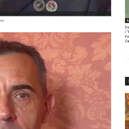
ano
A
Da
i 
Fo
Ca