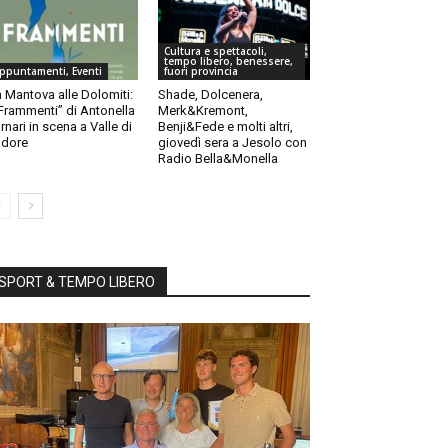
Cultura e spettacoli,
tempo libero, benessere,
ppuntamenti, Eventi
fuori provincia
 Mantova alle Dolomiti:
Shade, Dolcenera,
“Frammenti” di Antonella
Merk&Kremont,
rnari in scena a Valle di
Benji&Fede e molti altri,
dore
giovedì sera a Jesolo con
Radio Bella&Monella
SPORT & TEMPO LIBERO