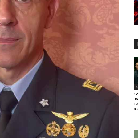
A
Co
Ja
Tw
a 