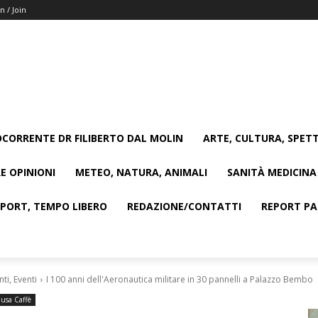
n / Join
CORRENTE DR FILIBERTO DAL MOLIN
ARTE, CULTURA, SPETT
E OPINIONI
METEO, NATURA, ANIMALI
SANITÀ MEDICINA
SPORT, TEMPO LIBERO
REDAZIONE/CONTATTI
REPORT PAG
i, Eventi
I 100 anni dell'Aeronautica militare in 30 pannelli a Palazzo Bembo
usa Caffè