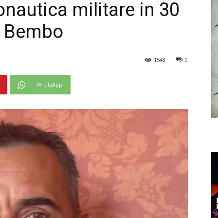
onautica militare in 30
zo Bembo
1548
0
WhatsApp