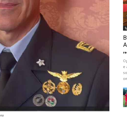
S
B
A
re
Og
e 
so
om
ano