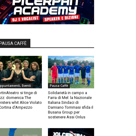
PAUSA CAFFÈ
ppuntamenti, Eventi
Pausa Caffè
rtinAteatro si tinge di
Solidarietà in campo a
zz: domenica The
Farra di Mel: la Nazionale
isters whit Alice Violato
Italiana Sindaci di
Cortina d’Ampezzo
Damiano Tommasi sfida il
Busana Group per
sostenere Assi Onlus