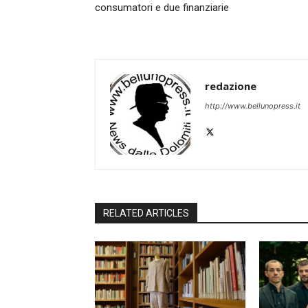
consumatori e due finanziarie
redazione
http://www.bellunopress.it
RELATED ARTICLES