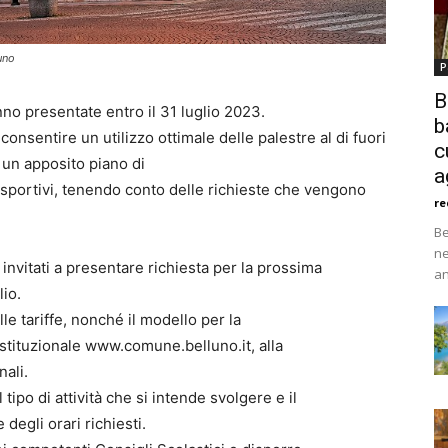
uno
P
B
no presentate entro il 31 luglio 2023.
b
onsentire un utilizzo ottimale delle palestre al di fuori
c
 un apposito piano di
a
 sportivi, tenendo conto delle richieste che vengono
re
Be
ne
invitati a presentare richiesta per la prossima
an
lio.
lle tariffe, nonché il modello per la
istituzionale www.comune.belluno.it, alla
ali.
 tipo di attività che si intende svolgere e il
degli orari richiesti.