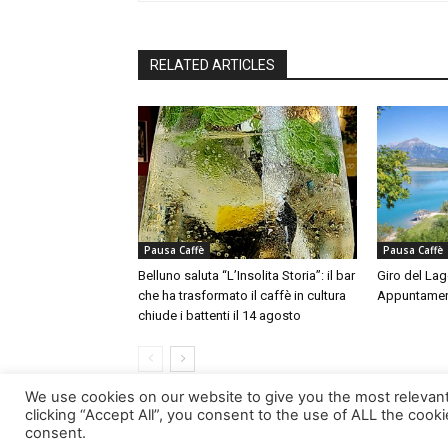
RELATED ARTICLES
Pausa Caffè
Pausa Caffè
Belluno saluta “L’Insolita Storia”: il bar
Giro del Lag
che ha trasformato il caffè in cultura
Appuntamen
chiude i battenti il 14 agosto
We use cookies on our website to give you the most relevan
clicking “Accept All”, you consent to the use of ALL the cook
consent.
© Newspaper WordPress Theme by TagDiv