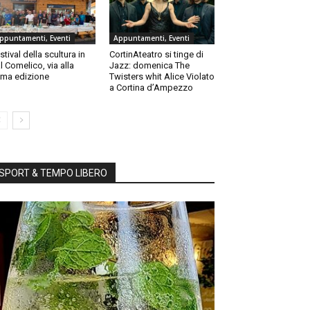
ppuntamenti, Eventi
Appuntamenti, Eventi
stival della scultura in
CortinAteatro si tinge di
l Comelico, via alla
Jazz: domenica The
ma edizione
Twisters whit Alice Violato
a Cortina d’Ampezzo
SPORT & TEMPO LIBERO