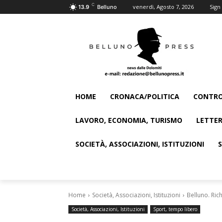
C
venerdì, Agosto 7, 2026
Sign 
13.9
Belluno
HOME
CRONACA/POLITICA
CONTRO
LAVORO, ECONOMIA, TURISMO
LETTER
SOCIETÀ, ASSOCIAZIONI, ISTITUZIONI
Home
Società, Associazioni, Istituzioni
Belluno. Ric
Società, Associazioni, Istituzioni
Sport, tempo libero