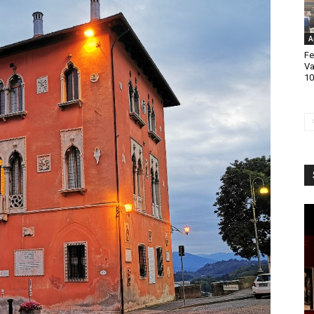
A
Fe
Va
10