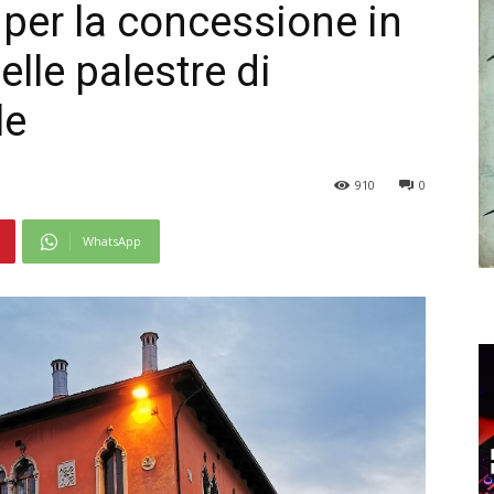
 per la concessione in
lle palestre di
le
910
0
WhatsApp