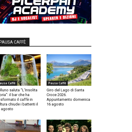
PAUSA CAFFÈ
ausa Caffè
Pausa Caffè
lluno saluta “L’Insolita
Giro del Lago di Santa
oria”: il bar che ha
Croce 2026.
asformato il caffè in
Appuntamento domenica
ltura chiude i battenti il
16 agosto
 agosto