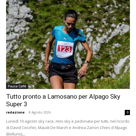
Pausa Caffè
Tutto pronto a Lamosano per Alpago Sky
Super 3
redazione
-
8 Agosto 2026
0
Lunedì 10 agosto sky race, mini sky e pedonata per tutti, nel ricordo
di David Cecchin, Maudi De March e Andrea Zanon Chies d'Alpago
(Belluno),...