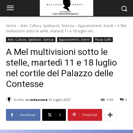
Home
Arte, Cultura, Spettacoli, Scienza
Appuntamenti, Eventi
A Mel
multivisioni sotto le stelle, martedì 11 e 18 luglio nel...
Arte, Cultura, Spettacoli, Scienza
Appuntamenti, Eventi
Pausa Caffè
A Mel multivisioni sotto le
stelle, martedì 11 e 18 luglio
nel cortile del Palazzo delle
Contesse
Scritto da
redazione
10 Luglio 2023
1153
0
Facebook
X
Pinterest