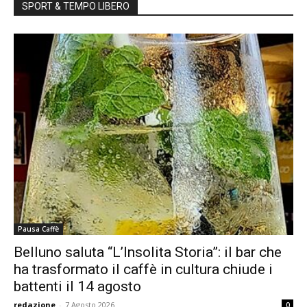
SPORT & TEMPO LIBERO
Pausa Caffè
Belluno saluta “L’Insolita Storia”: il bar che
ha trasformato il caffè in cultura chiude i
battenti il 14 agosto
redazione
-
7 Agosto 2026
0