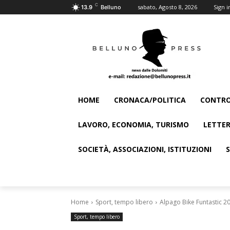
C
sabato, Agosto 8, 2026
Sign i
13.9
Belluno
HOME
CRONACA/POLITICA
CONTRO
LAVORO, ECONOMIA, TURISMO
LETTER
SOCIETÀ, ASSOCIAZIONI, ISTITUZIONI
Home
Sport, tempo libero
Alpago Bike Funtastic 2
Sport, tempo libero