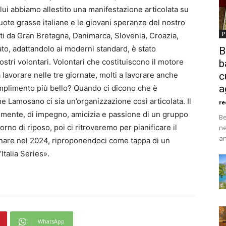
 lui abbiamo allestito una manifestazione articolata su
 ruote grasse italiane e le giovani speranze del nostro
P
ti da Gran Bretagna, Danimarca, Slovenia, Croazia,
to, adattandolo ai moderni standard, è stato
B
stri volontari. Volontari che costituiscono il motore
b
 lavorare nelle tre giornate, molti a lavorare anche
c
a
omplimento più bello? Quando ci dicono che è
e Lamosano ci sia un’organizzazione così articolata. Il
re
emente, di impegno, amicizia e passione di un gruppo
Be
iorno di riposo, poi ci ritroveremo per pianificare il
ne
an
nare nel 2024, riproponendoci come tappa di un
Italia Series».
WhatsApp