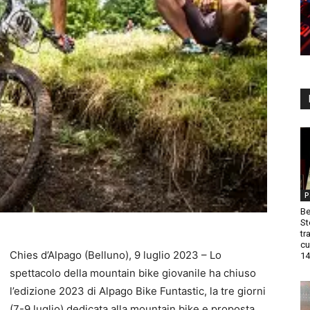
P
Be
St
tr
cu
Chies d’Alpago (Belluno), 9 luglio 2023 – Lo
14
spettacolo della mountain bike giovanile ha chiuso
l’edizione 2023 di Alpago Bike Funtastic, la tre giorni
(7-9 luglio) dedicata alla mountain bike e proposta