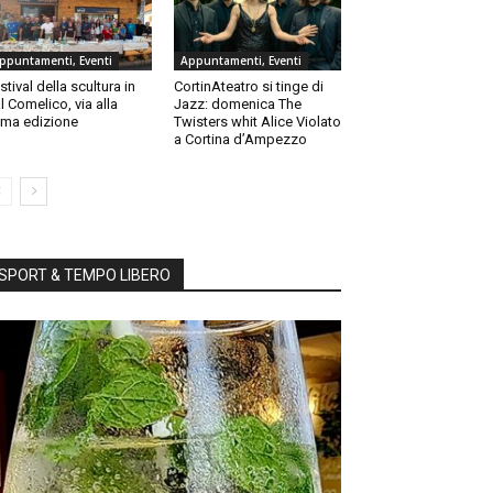
ppuntamenti, Eventi
Appuntamenti, Eventi
stival della scultura in
CortinAteatro si tinge di
l Comelico, via alla
Jazz: domenica The
ma edizione
Twisters whit Alice Violato
a Cortina d’Ampezzo
SPORT & TEMPO LIBERO