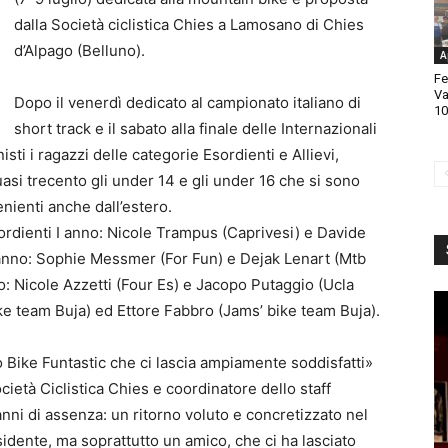
dalla Società ciclistica Chies a Lamosano di Chies
d’Alpago (Belluno).
A
Fe
Va
Dopo il venerdì dedicato al campionato italiano di
10
short track e il sabato alla finale delle Internazionali
isti i ragazzi delle categorie Esordienti e Allievi,
uasi trecento gli under 14 e gli under 16 che si sono
enienti anche dall’estero.
Esordienti I anno: Nicole Trampus (Caprivesi) e Davide
I anno: Sophie Messmer (For Fun) e Dejak Lenart (Mtb
no: Nicole Azzetti (Four Es) e Jacopo Putaggio (Ucla
bike team Buja) ed Ettore Fabbro (Jams’ bike team Buja).
 Bike Funtastic che ci lascia ampiamente soddisfatti»
età Ciclistica Chies e coordinatore dello staff
nni di assenza: un ritorno voluto e concretizzato nel
sidente, ma soprattutto un amico, che ci ha lasciato