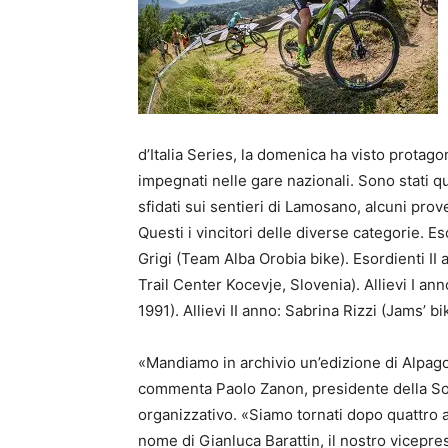
d’Italia Series, la domenica ha visto protagon
impegnati nelle gare nazionali. Sono stati q
sfidati sui sentieri di Lamosano, alcuni prov
Questi i vincitori delle diverse categorie. 
Grigi (Team Alba Orobia bike). Esordienti I
Trail Center Kocevje, Slovenia). Allievi I an
1991). Allievi II anno: Sabrina Rizzi (Jams’ 
«Mandiamo in archivio un’edizione di Alpago
commenta Paolo Zanon, presidente della Soci
organizzativo. «Siamo tornati dopo quattro a
nome di Gianluca Barattin, il nostro vicepre