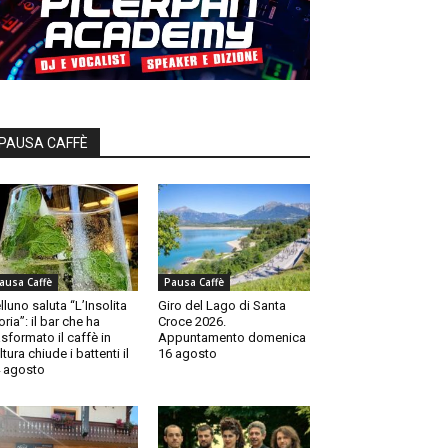
PAUSA CAFFÈ
ausa Caffè
Pausa Caffè
lluno saluta “L’Insolita
Giro del Lago di Santa
oria”: il bar che ha
Croce 2026.
asformato il caffè in
Appuntamento domenica
ltura chiude i battenti il
16 agosto
 agosto