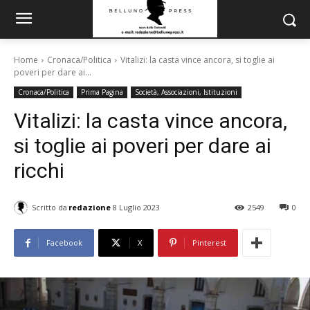
Home
Cronaca/Politica
Vitalizi: la casta vince ancora, si toglie ai
poveri per dare ai...
Cronaca/Politica
Prima Pagina
Società, Associazioni, Istituzioni
Vitalizi: la casta vince ancora,
si toglie ai poveri per dare ai
ricchi
Scritto da
redazione
8 Luglio 2023
2549
0
Facebook
X
Pinterest