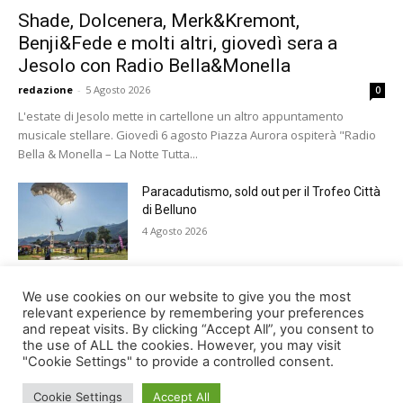
Shade, Dolcenera, Merk&Kremont,
Benji&Fede e molti altri, giovedì sera a
Jesolo con Radio Bella&Monella
redazione
-
5 Agosto 2026
0
L'estate di Jesolo mette in cartellone un altro appuntamento
musicale stellare. Giovedì 6 agosto Piazza Aurora ospiterà "Radio
Bella & Monella – La Notte Tutta...
Paracadutismo, sold out per il Trofeo Città
di Belluno
4 Agosto 2026
Notti feltrine 2026: venerdì il gran finale
We use cookies on our website to give you the most
della manifestazione
relevant experience by remembering your preferences
and repeat visits. By clicking “Accept All”, you consent to
4 Agosto 2026
the use of ALL the cookies. However, you may visit
"Cookie Settings" to provide a controlled consent.
Cookie Settings
Accept All