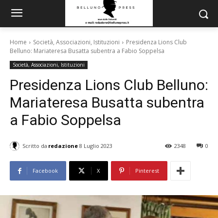
Home
Società, Associazioni, Istituzioni
Presidenza Lions Club
Belluno: Mariateresa Busatta subentra a Fabio Soppelsa
Società, Associazioni, Istituzioni
Presidenza Lions Club Belluno:
Mariateresa Busatta subentra
a Fabio Soppelsa
Scritto da
redazione
8 Luglio 2023
2348
0
Facebook
X
Pinterest