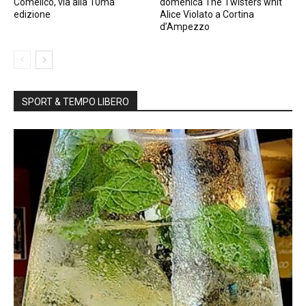
Comelico, via alla 10ma
domenica The Twisters whit
edizione
Alice Violato a Cortina
d’Ampezzo
SPORT & TEMPO LIBERO