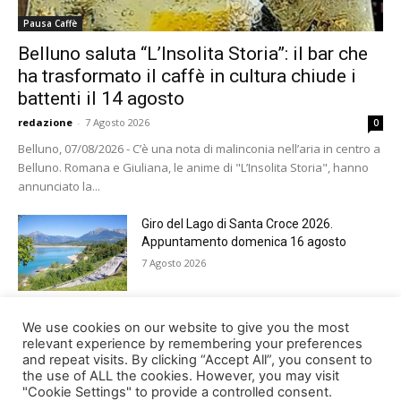
Pausa Caffè
Belluno saluta “L’Insolita Storia”: il bar che
ha trasformato il caffè in cultura chiude i
battenti il 14 agosto
redazione
-
7 Agosto 2026
0
Belluno, 07/08/2026 - C’è una nota di malinconia nell’aria in centro a
Belluno. Romana e Giuliana, le anime di "L’Insolita Storia", hanno
annunciato la...
Giro del Lago di Santa Croce 2026.
Appuntamento domenica 16 agosto
7 Agosto 2026
Belluno rende omaggio ai cugini
We use cookies on our website to give you the most
Alessandro e Andrea Bristot
relevant experience by remembering your preferences
and repeat visits. By clicking “Accept All”, you consent to
6 Agosto 2026
the use of ALL the cookies. However, you may visit
"Cookie Settings" to provide a controlled consent.