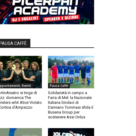
PAUSA CAFFÈ
ppuntamenti, Eventi
Pausa Caffè
rtinAteatro si tinge di
Solidarietà in campo a
zz: domenica The
Farra di Mel: la Nazionale
isters whit Alice Violato
Italiana Sindaci di
Cortina d’Ampezzo
Damiano Tommasi sfida il
Busana Group per
sostenere Assi Onlus