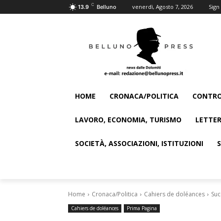
C
venerdì, Agosto 7, 2026
Sign 
13.9
Belluno
HOME
CRONACA/POLITICA
CONTRO
LAVORO, ECONOMIA, TURISMO
LETTER
SOCIETÀ, ASSOCIAZIONI, ISTITUZIONI
Home
Cronaca/Politica
Cahiers de doléances
Suc
Cahiers de doléances
Prima Pagina