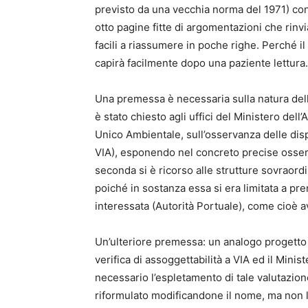
previsto da una vecchia norma del 1971) contr
otto pagine fitte di argomentazioni che rinv
facili a riassumere in poche righe. Perché 
capirà facilmente dopo una paziente lettura.
Una premessa è necessaria sulla natura delle
è stato chiesto agli uffici del Ministero del
Unico Ambientale, sull’osservanza delle disp
VIA), esponendo nel concreto precise osserv
seconda si è ricorso alle strutture sovraordi
poiché in sostanza essa si era limitata a pre
interessata (Autorità Portuale), come cioè ave
Un’ulteriore premessa: un analogo progetto 
verifica di assoggettabilità a VIA ed il Mini
necessario l’espletamento di tale valutazione
riformulato modificandone il nome, ma non 