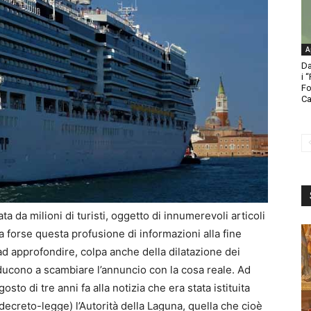
A
Da
i 
Fo
Ca
ta da milioni di turisti, oggetto di innumerevoli articoli
 ma forse questa profusione di informazioni alla fine
 approfondire, colpa anche della dilatazione dei
inducono a scambiare l’annuncio con la cosa reale. Ad
osto di tre anni fa alla notizia che era stata istituita
decreto-legge) l’Autorità della Laguna, quella che cioè