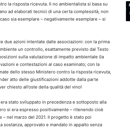
o la risposta ricevuta. Il no ambientalista si basa su
iano ad elaborati tecnici di una certa complessità, non
il caso sia esemplare – negativamente esemplare – si
 due azioni intentate dalle associazioni: con la prima
l’Ambiente un controllo, esattamente previsto dal Testo
osizioni sulla valutazione di impatto ambientale (la
azioni e contestazioni al caso esaminato; con la
nate dello stesso Ministero contro la risposta ricevuta,
nder atto delle giustificazioni addotte dalla parte
r chiesto all’oste della qualità del vino!
era stato sviluppato in precedenza e sottoposto alla
stero si era espresso positivamente – ritenendo cioè
 – nel marzo del 2021. Il progetto è stato poi
la sostanza, approvato e mandato in appalto senza