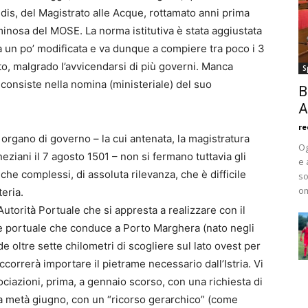
is, del Magistrato alle Acque, rottamato anni prima
minosa del MOSE. La norma istitutiva è stata aggiustata
a un po’ modificata e va dunque a compiere tra poco i 3
tto, malgrado l’avvicendarsi di più governi. Manca
S
consiste nella nomina (ministeriale) del suo
B
A
re
organo di governo – la cui antenata, la magistratura
Og
eneziani il 7 agosto 1501 – non si fermano tuttavia gli
e 
nche complessi, di assoluta rilevanza, che è difficile
so
om
teria.
utorità Portuale che si appresta a realizzare con il
le portuale che conduce a Porto Marghera (nato negli
 oltre sette chilometri di scogliere sul lato ovest per
ccorrerà importare il pietrame necessario dall’Istria. Vi
ociazioni, prima, a gennaio scorso, con una richiesta di
, a metà giugno, con un “ricorso gerarchico” (come