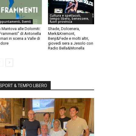
Cultura e spettacoli,
tempo libero, benessere,
ppuntamenti, Eventi
fuori provincia
 Mantova alle Dolomiti:
Shade, Dolcenera,
“Frammenti” di Antonella
Merk&Kremont,
rnari in scena a Valle di
Benji&Fede e molti altri,
dore
giovedì sera a Jesolo con
Radio Bella&Monella
SPORT & TEMPO LIBERO