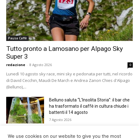
Pausa Caffè
Tutto pronto a Lamosano per Alpago Sky
Super 3
redazione
-
8 Agosto 2026
0
Lunedì 10 agosto sky race, mini sky e pedonata per tutti, nel ricordo
di David Cecchin, Maudi De March e Andrea Zanon Chies d'Alpago
(Belluno),...
Belluno saluta “L’Insolita Storia”: il bar che
ha trasformato il caffè in cultura chiude i
battenti il 14 agosto
7 Agosto 2026
Giro del Lago di Santa Croce 2026.
We use cookies on our website to give you the most