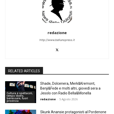
redazione
http://www.bellunopress.it
RELATED ARTICLES
Shade, Dolcenera, Merk&Kremont,
Benji&Fede e molti altri, giovedì sera a
Jesolo con Radio Bella&Monella
Cultura e spettacoli,
tempo libero,
benessere, fuori
redazione
-
5 Agosto 2026
provincia
Skunk Anansie protagonisti al Pordenone