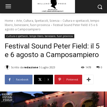
Home
Arte, Cultura, Spettacoli, Scienza
Cultura e spettacoli, tempo
libero, benessere, fuori provincia
Festival Sound Peter Field: il 5 e 6
agosto a Camposampiero
Cultura e spettacoli, tempo libero, benessere, fuori provincia
Festival Sound Peter Field: il 5
e 6 agosto a Camposampiero
Scritto da
redazione
5 Luglio 2023
1478
0
Facebook
X
Pinterest