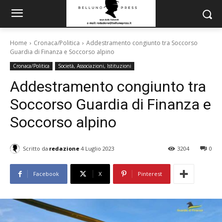
Home
Cronaca/Politica
Addestramento congiunto tra Soccorso
Guardia di Finanza e Soccorso alpino
Cronaca/Politica
Società, Associazioni, Istituzioni
Addestramento congiunto tra
Soccorso Guardia di Finanza e
Soccorso alpino
Scritto da
redazione
4 Luglio 2023
3204
0
Facebook
X
Pinterest