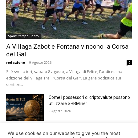
Sport, tempo libero
A Villaga Zabot e Fontana vincono la Corsa
del Gal
redazione
-
9 Agosto 2026
0
Si è svolta ieri, sabato 8 agosto, a Villaga di Feltre, l’undicesima
edizione del Villaga Trail "Corsa del Gal”. La gara podistica sui
sentieri...
Come i possessori di criptovalute possono
utilizzare SHRMiner
9 Agosto 2026
Tutto pronto a Lamosano per Alpago Sky
We use cookies on our website to give you the most
Super 3