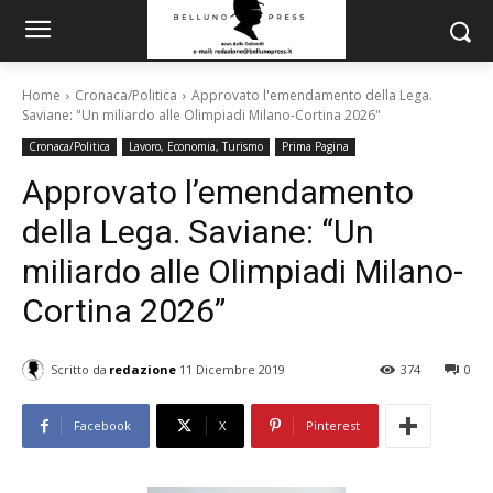
Home
Cronaca/Politica
Approvato l'emendamento della Lega.
Saviane: "Un miliardo alle Olimpiadi Milano-Cortina 2026"
Cronaca/Politica
Lavoro, Economia, Turismo
Prima Pagina
Approvato l’emendamento
della Lega. Saviane: “Un
miliardo alle Olimpiadi Milano-
Cortina 2026”
Scritto da
redazione
11 Dicembre 2019
374
0
Facebook
X
Pinterest