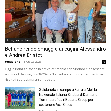
Sport, tempo libero
Belluno rende omaggio ai cugini Alessandro
e Andrea Bristot
redazione
-
6 Agosto 2026
0
Oggi a Palazzo Rosso la breve cerimonia con Sindaco e assessore
allo sport Belluno, 06/08/2026 - Non soltanto un riconoscimento ai
risultati sportivi, ma un omaggio...
Solidarietà in campo a Farra di Mel: la
Nazionale Italiana Sindaci di Damiano
Tommasi sfida il Busana Group per
sostenere Assi Onlus
6 Agosto 2026