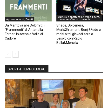
Cultura e spettacoli, tempo libero,
Appuntamenti, Eventi
benessere, fuori provincia
Da Mantova alle Dolomiti: i
Shade, Dolcenera,
“Frammenti” di Antonella
Merk&Kremont, Benji&Fede e
Fornari in scena a Valle di
molti altri, giovedì sera a
Cadore
Jesolo con Radio
Bella&Monella
SPORT & TEMPO LIBERO