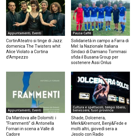
Appuntamenti, Eventi
Pausa Caffè
CortinAteatro si tinge di Jazz:
Solidarietà in campo a Farra di
domenica The Twisters whit
Mel: la Nazionale Italiana
Alice Violato a Cortina
Sindaci di Damiano Tommasi
d’Ampezzo
sfida il Busana Group per
sostenere Assi Onlus
Cultura e spettacoli, tempo libero,
Appuntamenti, Eventi
benessere, fuori provincia
Da Mantova alle Dolomiti: i
Shade, Dolcenera,
“Frammenti” di Antonella
Merk&Kremont, Benji&Fede e
Fornari in scena a Valle di
molti altri, giovedì sera a
Cadore
Jesolo con Radio