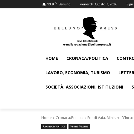
C
venerdì, Agosto 7, 2026
Sign 
13.9
Belluno
HOME
CRONACA/POLITICA
CONTRO
LAVORO, ECONOMIA, TURISMO
LETTER
SOCIETÀ, ASSOCIAZIONI, ISTITUZIONI
Home
Cronaca/Politica
Fondi Vaia. Ministro D'Incà:
Cronaca/Politica
Prima Pagina