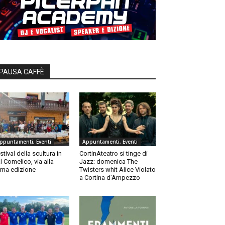
PAUSA CAFFÈ
ppuntamenti, Eventi
Appuntamenti, Eventi
stival della scultura in
CortinAteatro si tinge di
l Comelico, via alla
Jazz: domenica The
ma edizione
Twisters whit Alice Violato
a Cortina d’Ampezzo