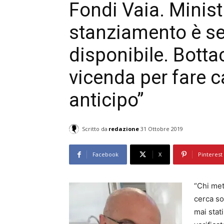
Fondi Vaia. Minist
stanziamento è s
disponibile. Botta
vicenda per fare 
anticipo”
Scritto da
redazione
31 Ottobre 2019
Facebook
X
Pinterest
“Chi met
cerca so
mai stat