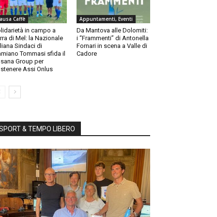
ausa Caffè
Appuntamenti, Eventi
lidarietà in campo a
Da Mantova alle Dolomiti:
rra di Mel: la Nazionale
i “Frammenti” di Antonella
aliana Sindaci di
Fornari in scena a Valle di
miano Tommasi sfida il
Cadore
sana Group per
stenere Assi Onlus
SPORT & TEMPO LIBERO