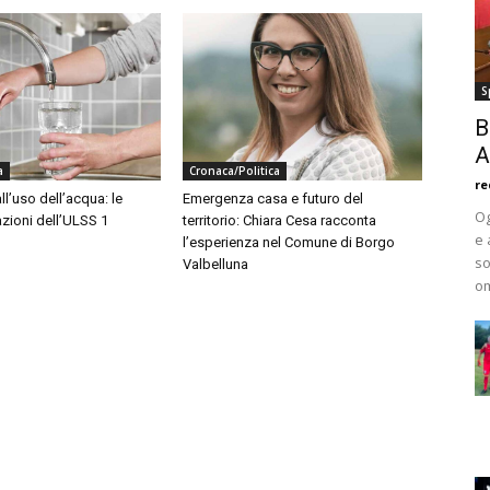
S
B
A
a
Cronaca/Politica
re
ll’uso dell’acqua: le
Emergenza casa e futuro del
Og
ioni dell’ULSS 1
territorio: Chiara Cesa racconta
e 
l’esperienza nel Comune di Borgo
so
Valbelluna
om