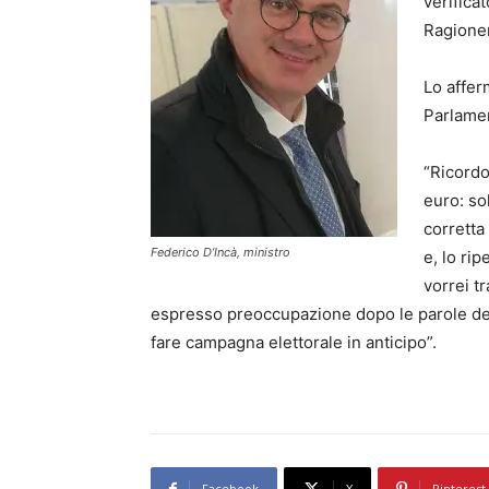
verifica
Ragioner
Lo affer
Parlame
“Ricordo
euro: so
corretta
Federico D’Incà, ministro
e, lo ri
vorrei t
espresso preoccupazione dopo le parole del
fare campagna elettorale in anticipo”.
Facebook
X
Pinterest