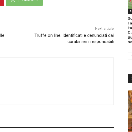
P
So
Fa
It
Next article
Da
lle
Truffe on line. Identificati e denunciati dai
Bu
carabinieri i responsabili
so