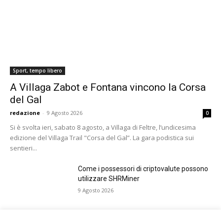
Sport, tempo libero
A Villaga Zabot e Fontana vincono la Corsa
del Gal
redazione
-
9 Agosto 2026
0
Si è svolta ieri, sabato 8 agosto, a Villaga di Feltre, l’undicesima
edizione del Villaga Trail "Corsa del Gal”. La gara podistica sui
sentieri...
Come i possessori di criptovalute possono
utilizzare SHRMiner
9 Agosto 2026