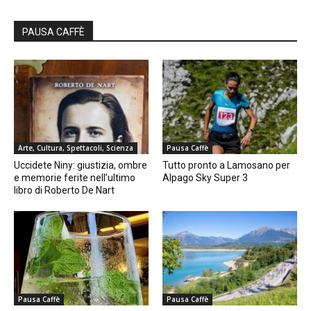
PAUSA CAFFÈ
Arte, Cultura, Spettacoli, Scienza
Pausa Caffè
Uccidete Niny: giustizia, ombre
Tutto pronto a Lamosano per
e memorie ferite nell’ultimo
Alpago Sky Super 3
libro di Roberto De Nart
Pausa Caffè
Pausa Caffè