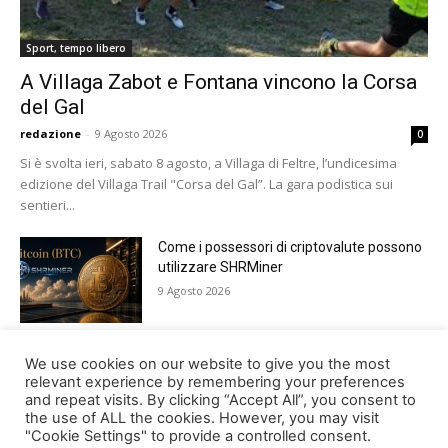
Sport, tempo libero
A Villaga Zabot e Fontana vincono la Corsa
del Gal
redazione
-
9 Agosto 2026
0
Si è svolta ieri, sabato 8 agosto, a Villaga di Feltre, l’undicesima
edizione del Villaga Trail "Corsa del Gal”. La gara podistica sui
sentieri...
Come i possessori di criptovalute possono
utilizzare SHRMiner
9 Agosto 2026
Tutto pronto a Lamosano per Alpago Sky
We use cookies on our website to give you the most
Super 3
relevant experience by remembering your preferences
and repeat visits. By clicking “Accept All”, you consent to
8 Agosto 2026
the use of ALL the cookies. However, you may visit
"Cookie Settings" to provide a controlled consent.