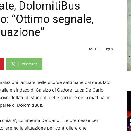
late, DolomitiBus
o: “Ottimo segnale,
tuazione”
339
0
WhatsApp
alazioni lanciate nelle scorse settimane dal deputato
d’Italia e sindaco di Calalzo di Cadore, Luca De Carlo,
sovraffollate di studenti delle corriere della mattina, in
 parte di DolomitiBus.
ta chiara”, commenta De Carlo. “Le premesse per
itoreremo la situazione per controllare che