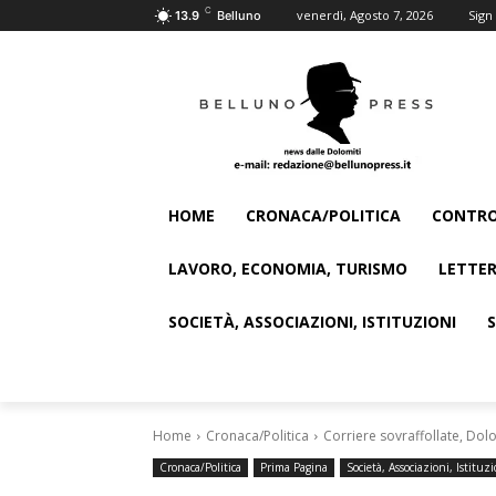
C
venerdì, Agosto 7, 2026
Sign 
13.9
Belluno
HOME
CRONACA/POLITICA
CONTRO
LAVORO, ECONOMIA, TURISMO
LETTER
SOCIETÀ, ASSOCIAZIONI, ISTITUZIONI
Home
Cronaca/Politica
Corriere sovraffollate, Dol
Cronaca/Politica
Prima Pagina
Società, Associazioni, Istituzi