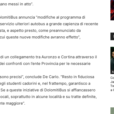
gano messi in atto”.
 DolomitiBus annuncia “modifiche al programma di
 servizio ulteriori autobus a grande capienza di recente
usta, e aspetto presto, come preannunciato da
 cui queste nuove modifiche avranno effetto”,
e di un collegamento tra Auronzo e Cortina attraverso il
dei confronti con l’ente Provincia per le necessarie
A
sono precisi”, conclude De Carlo. “Resto in fiduciosa
Co
Ja
egli studenti cadorini e, nel frattempo, garantisco a
Tw
 Se a queste iniziative di DolomitiBus si affiancassero
a 
ocali, soprattutto in alcune località e su tratte definite,
ente maggiore”.