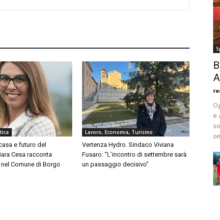
S
B
A
re
Og
e 
so
tica
Lavoro, Economia, Turismo
om
asa e futuro del
Vertenza Hydro. Sindaco Viviana
Chiara Cesa racconta
Fusaro: “L’incontro di settembre sarà
a nel Comune di Borgo
un passaggio decisivo”