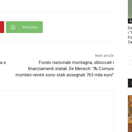
A
WhatsApp
Da
i 
Fo
Ca
Next article
ia e
Fondo nazionale montagna, sbloccati i
finanziamenti statali. De Menech: “Ai Comuni
montani veneti sono stati assegnati 763 mila euro”