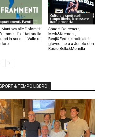
Cultura e spettacoli,
tempo libero, benessere,
ppuntamenti, Eventi
fuori provincia
 Mantova alle Dolomiti:
Shade, Dolcenera,
“Frammenti” di Antonella
Merk&Kremont,
rnari in scena a Valle di
Benji&Fede e molti altri,
dore
giovedì sera a Jesolo con
Radio Bella&Monella
SPORT & TEMPO LIBERO