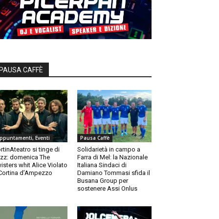
PAUSA CAFFÈ
ppuntamenti, Eventi
Pausa Caffè
rtinAteatro si tinge di
Solidarietà in campo a
zz: domenica The
Farra di Mel: la Nazionale
isters whit Alice Violato
Italiana Sindaci di
Cortina d’Ampezzo
Damiano Tommasi sfida il
Busana Group per
sostenere Assi Onlus