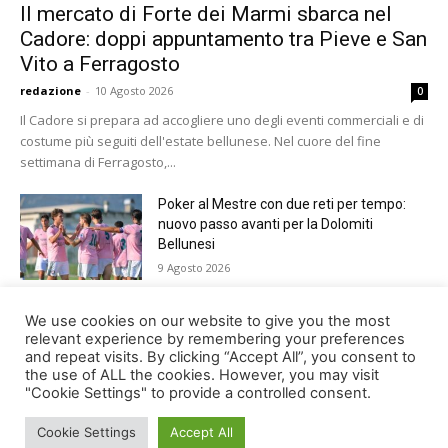
Il mercato di Forte dei Marmi sbarca nel
Cadore: doppi appuntamento tra Pieve e San
Vito a Ferragosto
redazione
-
10 Agosto 2026
0
Il Cadore si prepara ad accogliere uno degli eventi commerciali e di
costume più seguiti dell'estate bellunese. Nel cuore del fine
settimana di Ferragosto,...
Poker al Mestre con due reti per tempo:
nuovo passo avanti per la Dolomiti
Bellunesi
9 Agosto 2026
Paracadutismo, Trofeo Città di Belluno.
We use cookies on our website to give you the most
Germania davanti a tutti nella 37ma
relevant experience by remembering your preferences
edizione
and repeat visits. By clicking “Accept All”, you consent to
the use of ALL the cookies. However, you may visit
9 Agosto 2026
"Cookie Settings" to provide a controlled consent.
Cookie Settings
Accept All