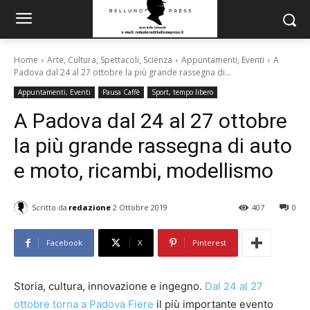
Home
Arte, Cultura, Spettacoli, Scienza
Appuntamenti, Eventi
A
Padova dal 24 al 27 ottobre la più grande rassegna di...
Appuntamenti, Eventi
Pausa Caffè
Sport, tempo libero
A Padova dal 24 al 27 ottobre
la più grande rassegna di auto
e moto, ricambi, modellismo
Scritto da
redazione
2 Ottobre 2019
407
0
Facebook
X
Pinterest
Storia, cultura, innovazione e ingegno.
Dal 24 al 27
ottobre torna a Padova Fiere
il più importante evento