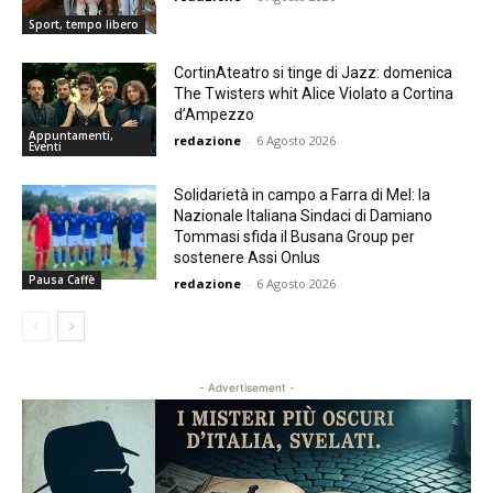
Sport, tempo libero
CortinAteatro si tinge di Jazz: domenica
The Twisters whit Alice Violato a Cortina
d’Ampezzo
Appuntamenti,
redazione
-
6 Agosto 2026
Eventi
Solidarietà in campo a Farra di Mel: la
Nazionale Italiana Sindaci di Damiano
Tommasi sfida il Busana Group per
sostenere Assi Onlus
Pausa Caffè
redazione
-
6 Agosto 2026
- Advertisement -