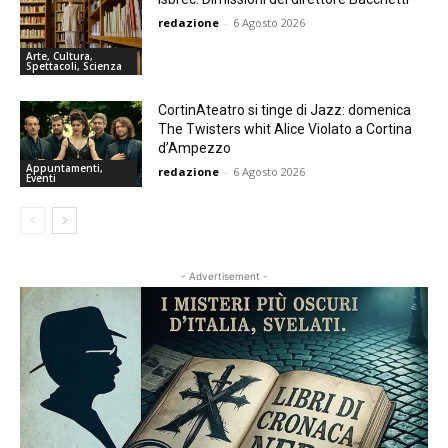
redazione
-
6 Agosto 2026
Arte, Cultura,
Spettacoli, Scienza
CortinAteatro si tinge di Jazz: domenica
The Twisters whit Alice Violato a Cortina
d’Ampezzo
Appuntamenti,
redazione
-
6 Agosto 2026
Eventi
- Advertisement -