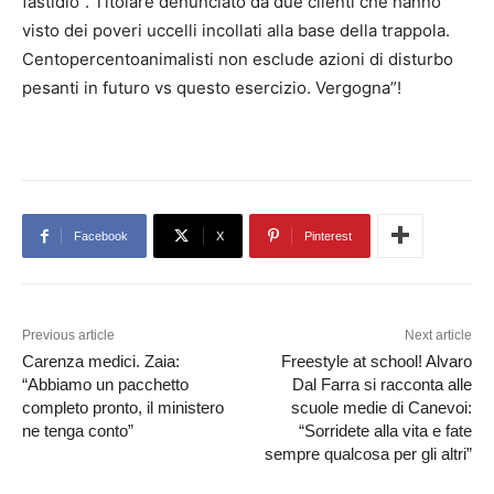
fastidio”. Titolare denunciato da due clienti che hanno
visto dei poveri uccelli incollati alla base della trappola.
Centopercentoanimalisti non esclude azioni di disturbo
pesanti in futuro vs questo esercizio. Vergogna”!
Facebook
X
Pinterest
Previous article
Next article
Carenza medici. Zaia:
Freestyle at school! Alvaro
“Abbiamo un pacchetto
Dal Farra si racconta alle
completo pronto, il ministero
scuole medie di Canevoi:
ne tenga conto”
“Sorridete alla vita e fate
sempre qualcosa per gli altri”