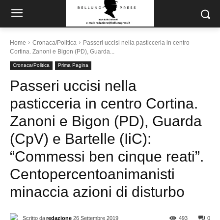
Home
Cronaca/Politica
Passeri uccisi nella pasticceria in centro
Cortina. Zanoni e Bigon (PD), Guarda...
Cronaca/Politica
Prima Pagina
Passeri uccisi nella
pasticceria in centro Cortina.
Zanoni e Bigon (PD), Guarda
(CpV) e Bartelle (IiC):
“Commessi ben cinque reati”.
Centopercentoanimanisti
minaccia azioni di disturbo
Scritto da
redazione
26 Settembre 2019
493
0