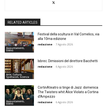
RELATED ARTICLES
Festival della scultura in Val Comelico, via
alla 10ma edizione
redazione
-
7 Agosto 2026
Appuntamenti,
Eventi
Isbrec. Dimissioni del direttore Bacchetti
redazione
-
6 Agosto 2026
Arte, Cultura,
Spettacoli, Scienza
CortinAteatro si tinge di Jazz: domenica
The Twisters whit Alice Violato a Cortina
d’Ampezzo
Appuntamenti,
redazione
-
6 Agosto 2026
Eventi