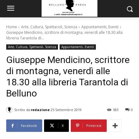
Home
Arte, Cultura, Spettacoli, Scienza
Appuntamenti, Eventi
Giuseppe Mendicino, scrittore di montagna, venerdì alle 18.30 alla
libreria Tarantola di...
Arte, Cultura, Spettacoli, Scienza
Appuntamenti, Eventi
Giuseppe Mendicino, scrittore
di montagna, venerdì alle
18.30 alla libreria Tarantola di
Belluno
Scritto da
redazione
25 Settembre 2019
583
0
Facebook
X
Pinterest