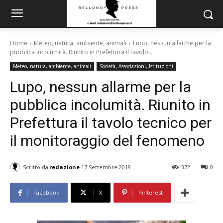
Home
Meteo, natura, ambiente, animali
Lupo, nessun allarme per la
pubblica incolumità. Riunito in Prefettura il tavolo...
Meteo, natura, ambiente, animali
Società, Associazioni, Istituzioni
Lupo, nessun allarme per la
pubblica incolumità. Riunito in
Prefettura il tavolo tecnico per
il monitoraggio del fenomeno
Scritto da
redazione
17 Settembre 2019
372
0
Facebook
X
Pinterest