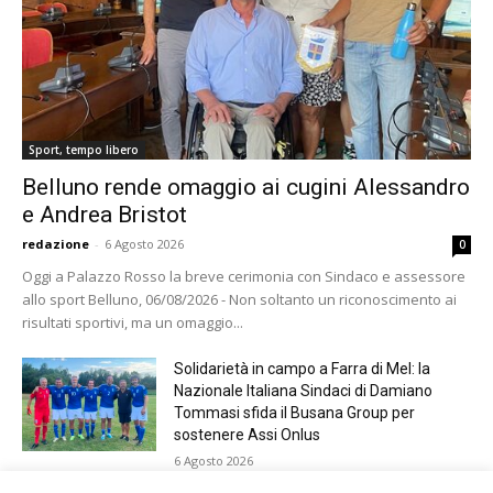
Sport, tempo libero
Belluno rende omaggio ai cugini Alessandro
e Andrea Bristot
redazione
-
6 Agosto 2026
0
Oggi a Palazzo Rosso la breve cerimonia con Sindaco e assessore
allo sport Belluno, 06/08/2026 - Non soltanto un riconoscimento ai
risultati sportivi, ma un omaggio...
Solidarietà in campo a Farra di Mel: la
Nazionale Italiana Sindaci di Damiano
Tommasi sfida il Busana Group per
sostenere Assi Onlus
6 Agosto 2026