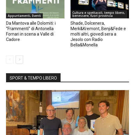
Cultura e spettacoli, tempo libero,
Appuntamenti, Eventi
benessere, fuori provincia
Da Mantova alle Dolomiti: i
Shade, Dolcenera,
“Frammenti” di Antonella
Merk&Kremont, Benji&Fede e
Fornari in scena a Valle di
molti altri, giovedì sera a
Cadore
Jesolo con Radio
Bella&Monella
SPORT & TEMPO LIBERO