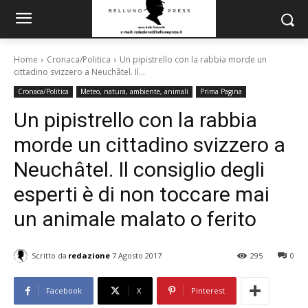
Home
Cronaca/Politica
Un pipistrello con la rabbia morde un
cittadino svizzero a Neuchâtel. Il...
Cronaca/Politica
Meteo, natura, ambiente, animali
Prima Pagina
Un pipistrello con la rabbia
morde un cittadino svizzero a
Neuchâtel. Il consiglio degli
esperti è di non toccare mai
un animale malato o ferito
Scritto da
redazione
7 Agosto 2017
295
0
Facebook
X
Pinterest