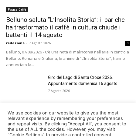
Pausa Caffè
Belluno saluta “L’Insolita Storia”: il bar che
ha trasformato il caffè in cultura chiude i
battenti il 14 agosto
redazione
-
7 Agosto 2026
0
Belluno, 07/08/2026 - C’è una nota di malinconia nell’aria in centro a
Belluno. Romana e Giuliana, le anime di "L’Insolita Storia", hanno
annunciato la...
Giro del Lago di Santa Croce 2026.
Appuntamento domenica 16 agosto
7 Agosto 2026
Belluno rende omaggio ai cugini
We use cookies on our website to give you the most
Alessandro e Andrea Bristot
relevant experience by remembering your preferences
and repeat visits. By clicking “Accept All”, you consent to
6 Agosto 2026
the use of ALL the cookies. However, you may visit
"Cookie Settings" to provide a controlled consent.