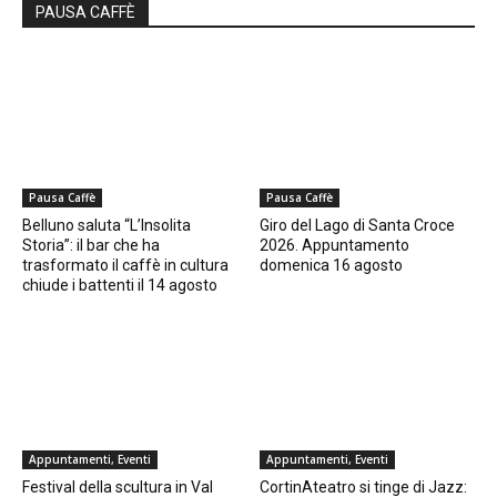
PAUSA CAFFÈ
Pausa Caffè
Pausa Caffè
Belluno saluta “L’Insolita
Giro del Lago di Santa Croce
Storia”: il bar che ha
2026. Appuntamento
trasformato il caffè in cultura
domenica 16 agosto
chiude i battenti il 14 agosto
Appuntamenti, Eventi
Appuntamenti, Eventi
Festival della scultura in Val
CortinAteatro si tinge di Jazz: