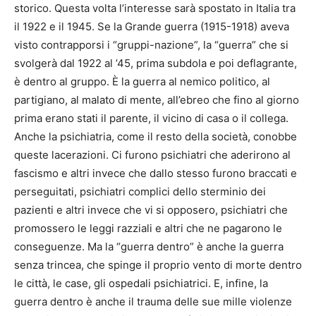
storico. Questa volta l’interesse sarà spostato in Italia tra
il 1922 e il 1945. Se la Grande guerra (1915-1918) aveva
visto contrapporsi i “gruppi-nazione”, la “guerra” che si
svolgerà dal 1922 al ’45, prima subdola e poi deflagrante,
è dentro al gruppo. È la guerra al nemico politico, al
partigiano, al malato di mente, all’ebreo che fino al giorno
prima erano stati il parente, il vicino di casa o il collega.
Anche la psichiatria, come il resto della società, conobbe
queste lacerazioni. Ci furono psichiatri che aderirono al
fascismo e altri invece che dallo stesso furono braccati e
perseguitati, psichiatri complici dello sterminio dei
pazienti e altri invece che vi si opposero, psichiatri che
promossero le leggi razziali e altri che ne pagarono le
conseguenze. Ma la “guerra dentro” è anche la guerra
senza trincea, che spinge il proprio vento di morte dentro
le città, le case, gli ospedali psichiatrici. E, infine, la
guerra dentro è anche il trauma delle sue mille violenze