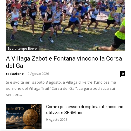
Sport, tempo libero
A Villaga Zabot e Fontana vincono la Corsa
del Gal
redazione
-
9 Agosto 2026
0
Si è svolta ieri, sabato 8 agosto, a Villaga di Feltre, l’undicesima
edizione del Villaga Trail "Corsa del Gal”. La gara podistica sui
sentieri...
Come i possessori di criptovalute possono
utilizzare SHRMiner
9 Agosto 2026