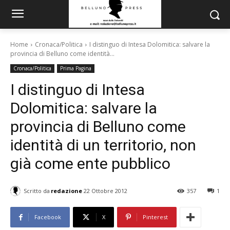
Home
Cronaca/Politica
I distinguo di Intesa Dolomitica: salvare la
provincia di Belluno come identità...
Cronaca/Politica
Prima Pagina
I distinguo di Intesa
Dolomitica: salvare la
provincia di Belluno come
identità di un territorio, non
già come ente pubblico
Scritto da
redazione
22 Ottobre 2012
357
1
Facebook
X
Pinterest