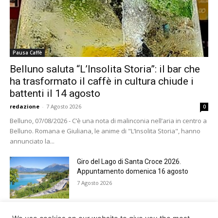
Pausa Caffè
Belluno saluta “L’Insolita Storia”: il bar che
ha trasformato il caffè in cultura chiude i
battenti il 14 agosto
redazione
-
7 Agosto 2026
0
Belluno, 07/08/2026 - C’è una nota di malinconia nell’aria in centro a
Belluno. Romana e Giuliana, le anime di "L’Insolita Storia", hanno
annunciato la...
Giro del Lago di Santa Croce 2026.
Appuntamento domenica 16 agosto
7 Agosto 2026
Belluno rende omaggio ai cugini