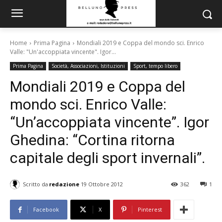
Home
Prima Pagina
Mondiali 2019 e Coppa del mondo sci. Enrico
Valle: "Un'accoppiata vincente". Igor...
Prima Pagina
Società, Associazioni, Istituzioni
Sport, tempo libero
Mondiali 2019 e Coppa del
mondo sci. Enrico Valle:
“Un’accoppiata vincente”. Igor
Ghedina: “Cortina ritorna
capitale degli sport invernali”.
Scritto da
redazione
19 Ottobre 2012
362
1
Facebook
X
Pinterest