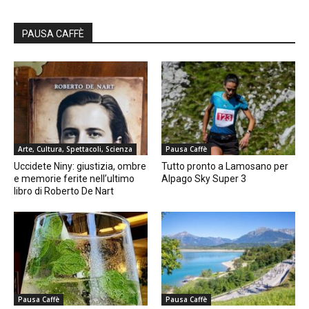
PAUSA CAFFÈ
Arte, Cultura, Spettacoli, Scienza
Pausa Caffè
Uccidete Niny: giustizia, ombre
Tutto pronto a Lamosano per
e memorie ferite nell’ultimo
Alpago Sky Super 3
libro di Roberto De Nart
Pausa Caffè
Pausa Caffè