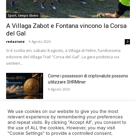
Sport, tempo libero
A Villaga Zabot e Fontana vincono la Corsa
del Gal
redazione
-
9 Agosto 2026
0
Si è svolta ieri, sabato 8 agosto, a Villaga di Feltre, l’undicesima
edizione del Villaga Trail "Corsa del Gal”. La gara podistica sui
sentieri...
Come i possessori di criptovalute possono
utilizzare SHRMiner
9 Agosto 2026
Tutto pronto a Lamosano per Alpago Sky
We use cookies on our website to give you the most
Super 3
relevant experience by remembering your preferences
and repeat visits. By clicking “Accept All”, you consent to
8 Agosto 2026
the use of ALL the cookies. However, you may visit
"Cookie Settings" to provide a controlled consent.