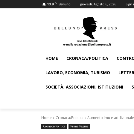
C
giovedì, Agosto 6, 2026
Sign i
13.9
Belluno
HOME
CRONACA/POLITICA
CONTRO
LAVORO, ECONOMIA, TURISMO
LETTER
SOCIETÀ, ASSOCIAZIONI, ISTITUZIONI
Home
Cronaca/Politica
Aumento Imu e addizionale Ir
Cronaca/Politica
Prima Pagina