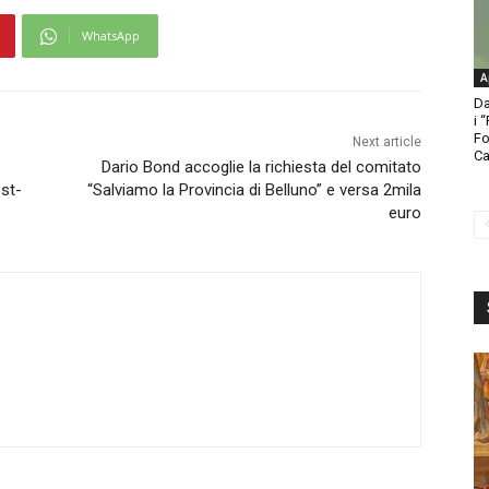
WhatsApp
A
Da
i 
Fo
Next article
Ca
Dario Bond accoglie la richiesta del comitato
est-
“Salviamo la Provincia di Belluno” e versa 2mila
euro