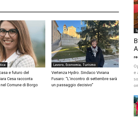
S
B
A
re
tica
Lavoro, Economia, Turismo
Og
e 
asa e futuro del
Vertenza Hydro. Sindaco Viviana
so
Chiara Cesa racconta
Fusaro: “L’incontro di settembre sarà
a nel Comune di Borgo
un passaggio decisivo”
om