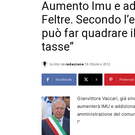
Aumento Imu e add
Feltre. Secondo l’
può far quadrare i
tasse”
Scritto da
redazione
16 Ottobre 2012
Facebook
X
Pinterest
Gianvittore Vaccari, già sin
aumenterà IMU e addiziona
amministrazione del comune
!”