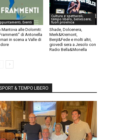
Cultura e spettacoli,
tempo libero, benessere,
ppuntamenti, Eventi
fuori provincia
 Mantova alle Dolomiti:
Shade, Dolcenera,
“Frammenti” di Antonella
Merk&Kremont,
rnari in scena a Valle di
Benji&Fede e molti altri,
dore
giovedì sera a Jesolo con
Radio Bella&Monella
SPORT & TEMPO LIBERO