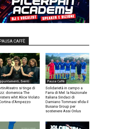
PAUSA CAFFÈ
ppuntamenti, Eventi
Pausa Caffè
rtinAteatro si tinge di
Solidarietà in campo a
zz: domenica The
Farra di Mel: la Nazionale
isters whit Alice Violato
Italiana Sindaci di
Cortina d’Ampezzo
Damiano Tommasi sfida il
Busana Group per
sostenere Assi Onlus