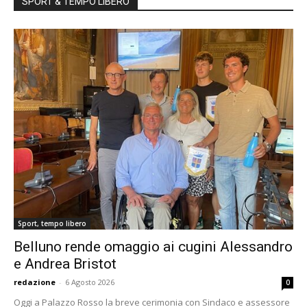
SPORT & TEMPO LIBERO
Sport, tempo libero
Belluno rende omaggio ai cugini Alessandro
e Andrea Bristot
redazione
-
6 Agosto 2026
0
Oggi a Palazzo Rosso la breve cerimonia con Sindaco e assessore